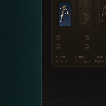
0.00%
0.00%
+0.00
Oro extra
Obj. mágicos
Experien