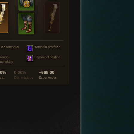
ulso temporal
Armonía profética
scudo
Lapso del destino
otenciado
00%
0.00%
+668.00
tra
Obj. mágicos
Experiencia