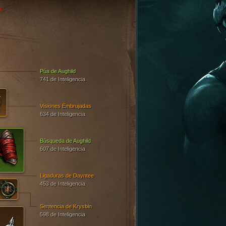
o
A
Púa de Aughild
741 de Inteligencia
Visiones Embrujadas
634 de Inteligencia
Búsqueda de Aughild
607 de Inteligencia
Ligaduras de Dayntee
453 de Inteligencia
Sentencia de Krysbin
598 de Inteligencia