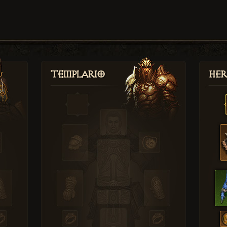
Templario
Her