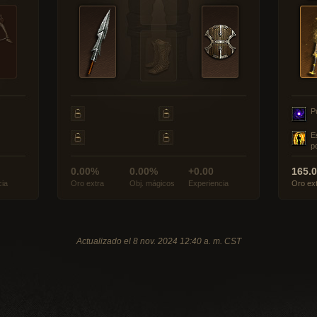
P
E
p
0.00%
0.00%
+0.00
165.
cia
Oro extra
Obj. mágicos
Experiencia
Oro ex
Actualizado el 8 nov. 2024 12:40 a. m. CST