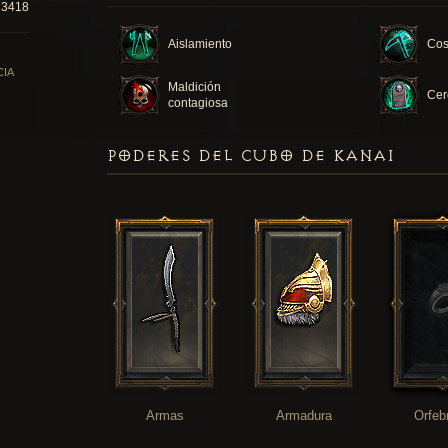
13418
Aislamiento
Cos
CIA
Maldición
Cer
contagiosa
PODERES DEL CUBO DE KANAI
Armas
Armadura
Orfeb