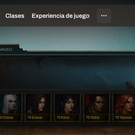
ie#11613
0
Drana
70
Exava
70
Kess
70
Sidisi
70
Yasova