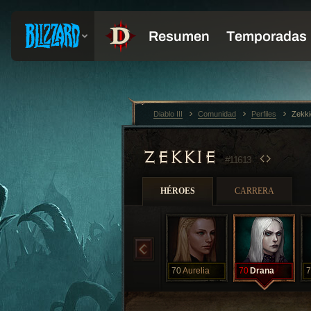
Diablo III
Comunidad
Perfiles
Zekk
ZEKKIE
#11613
HÉROES
CARRERA
70
Aurelia
70
Drana
7