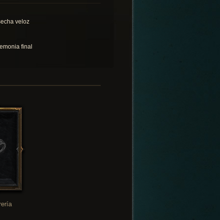
echa veloz
emonia final
rería