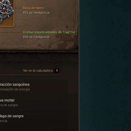
Rosa de hierro
891 de Inteligencia
Grebas inquebrantables de Trag'Oul
648 de Inteligencia
Ver en la calculadora
tracción sanguínea
mutación de energía
va mortal
a de sangre
faga de sangre
encia