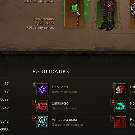
1,165 de Inteligencia
Pico funerario
2,120.1 DPS
736 de Inteligencia
HABILIDADES
77
Debilidad
Ex
77
Aura de debilidad
Con
10037
Simulacro
No
5325
Sangre y huesos
Nov
Armadura ósea
Rá
68342
Cosecha de angustia
Pot
60900