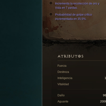
Incrementa la recolección de oro y
Vida en 7 yardas.
Probabilidad de golpe crítico
incrementada en 35.5%.
ATRIBUTOS
Fuerza
Destreza
Inteligencia
Vitalidad
Daño
9
Aguante
200