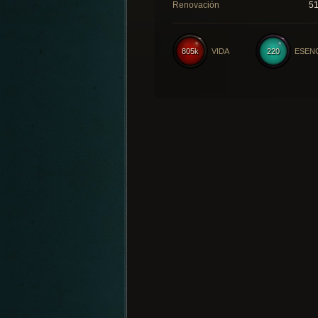
Renovación
5
805k
VIDA
220
ESEN