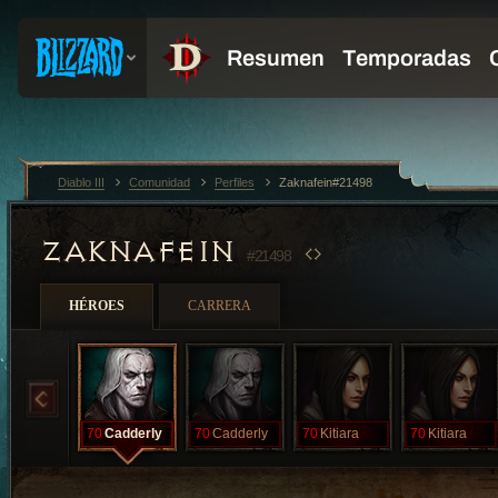
Diablo III
Comunidad
Perfiles
Zaknafein#21498
ZAKNAFEIN
#21498
HÉROES
CARRERA
70
Cadderly
70
Cadderly
70
Kitiara
70
Kitiara