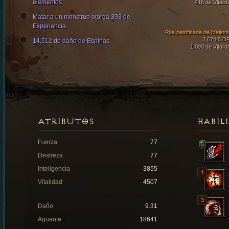
elementos
416 de Vitalid
Matar a un monstruo otorga 393 de
Experiencia.
Púa petrificada de Maltori
3,674.5 D
14,512 de daño de Espinas
1,090 de Vitalid
ATRIBUTOS
HABIL
Fuerza
77
Destreza
77
Inteligencia
3855
Vitalidad
4507
Daño
9.31
Aguante
18641