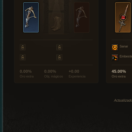
Sanar
Embesti
0.00%
0.00%
+0.00
45.00%
Oro extra
Obj. mágicos
Experiencia
Oro extra
Actualizado