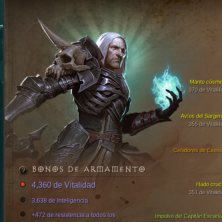
Manto cósmi
370 de Vitalid
Avíos del Sargen
355 de Vitalid
Ceñidores de Esenc
BONOS DE ARMAMENTO
4,360 de Vitalidad
Hado cruci
351 de Vitalid
3,638 de Inteligencia
+472 de resistencia a todos los
Impulso del Capitán Escarla