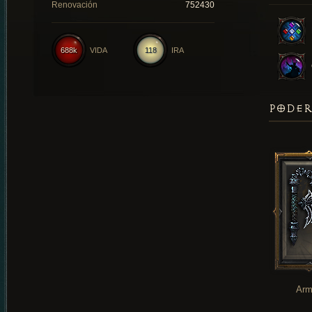
Renovación
752430
688k
VIDA
118
IRA
PODER
Arm