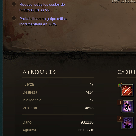
1,037 de Destre
Reduce todos los costos de
recursos un 33.5%.
Probabilidad de golpe crítico
incrementada en 26%.
ATRIBUTOS
HABIL
Fuerza
77
Destreza
7424
Inteligencia
77
Vitalidad
4693
Daño
932226
Aguante
12380500