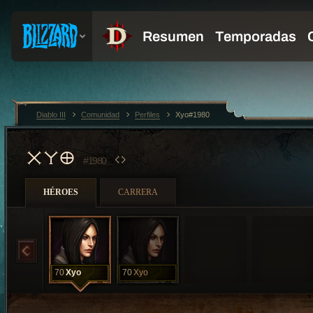
Diablo III
Comunidad
Perfiles
Xyo#1980
XYO
#1980
HÉROES
CARRERA
70
Xyo
70
Xyo