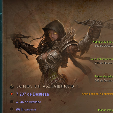
Hombreras impí
582 de Destre
Jaula del natoaver
719 de Destre
Puños diabólic
665 de Destre
BONOS DE ARMAMENTO
7,207 de Destreza
Anillo zodiacal de obsidia
4,546 de Vitalidad
(0) Engarce(s)
Placas impí