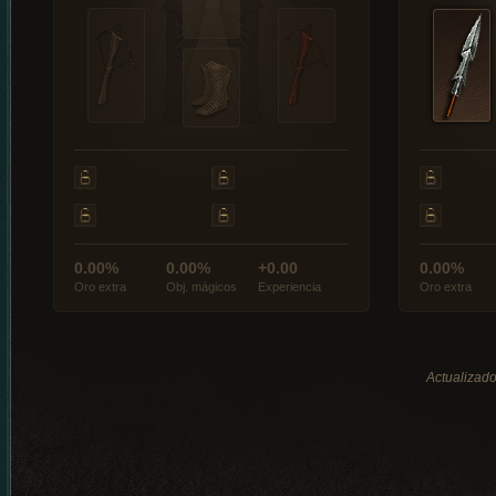
0.00%
0.00%
+0.00
0.00%
Oro extra
Obj. mágicos
Experiencia
Oro extra
Actualizado