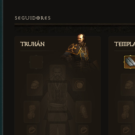
SEGUIDORES
Truhán
Templ