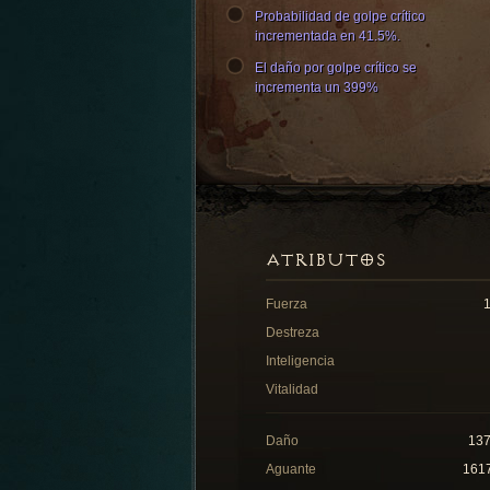
Probabilidad de golpe crítico
incrementada en 41.5%.
El daño por golpe crítico se
incrementa un 399%
ATRIBUTOS
Fuerza
Destreza
Inteligencia
Vitalidad
Daño
13
Aguante
161