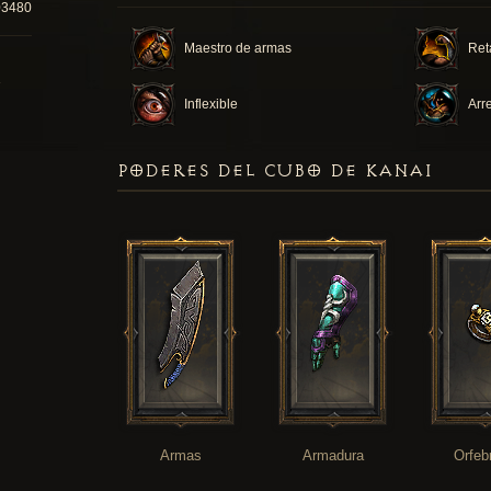
03480
Maestro de armas
Ret
Inflexible
Arr
PODERES DEL CUBO DE KANAI
Armas
Armadura
Orfeb