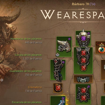
Bárbaro
70
(714)
W
EARESP
Hombreras de los páramos
445 de Fuerza
Coraza de los páramos
1,317 de Fuerza
Guanteletes de los páramos
750 de Fuerza
TO
Crismaferre
739 de Fuerza
Escarcela de los páramos