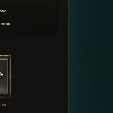
ador
emetida
rería