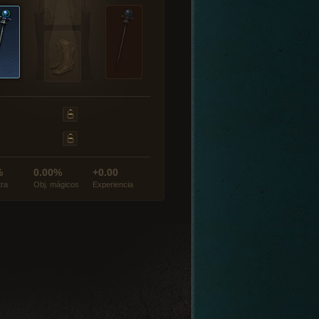
%
0.00%
+0.00
tra
Obj. mágicos
Experiencia