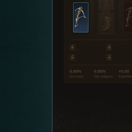
0.00%
0.00%
+0.00
Oro extra
Obj. mágicos
Experien