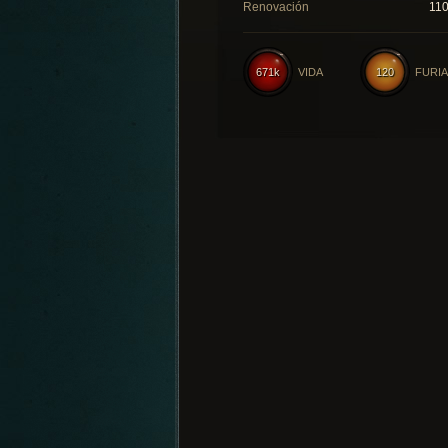
Renovación
11
671k
VIDA
120
FURIA