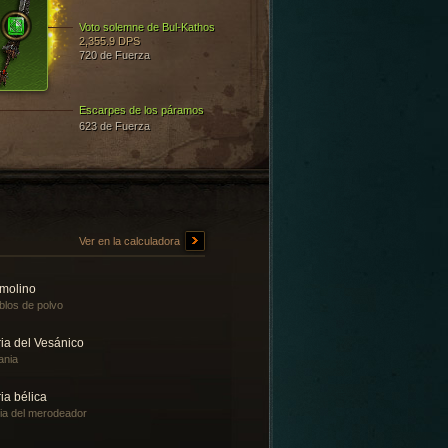
Voto solemne de Bul-Kathos
2,355.9 DPS
720 de Fuerza
Escarpes de los páramos
623 de Fuerza
Ver en la calculadora
molino
blos de polvo
ia del Vesánico
ania
ia bélica
ia del merodeador