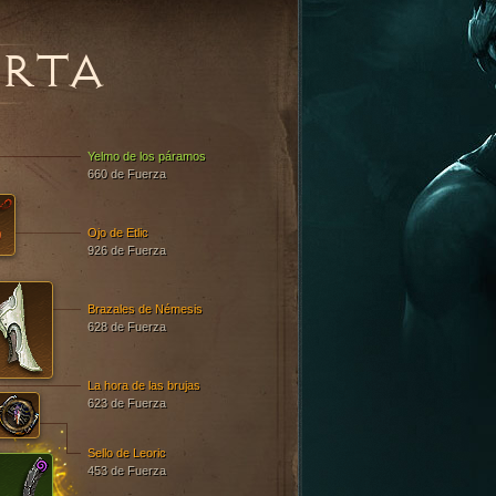
ARTA
Yelmo de los páramos
660 de Fuerza
Ojo de Etlic
926 de Fuerza
Brazales de Némesis
628 de Fuerza
La hora de las brujas
623 de Fuerza
Sello de Leoric
453 de Fuerza