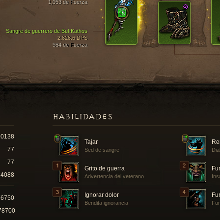
1,053 de Fuerza
Sangre de guerrero de Bul-Kathos
2,828.6 DPS
984 de Fuerza
HABILIDADES
10138
Tajar
Re
77
Sed de sangre
Dia
77
Grito de guerra
Fur
4088
Advertencia del veterano
Ins
Ignorar dolor
Fur
76750
Bendita ignorancia
Fur
78700