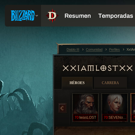
Diablo III
Comunidad
Perfiles
XxIA
XXIAMLOSTX
HÉROES
CARRERA
70
IwasLOST
70
SEVENone
7