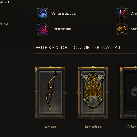
14070
Ventaja táctica
Dis
PLINA
Emboscada
Sacr
PODERES DEL CUBO DE KANAI
Armas
Armadura
Orfeb