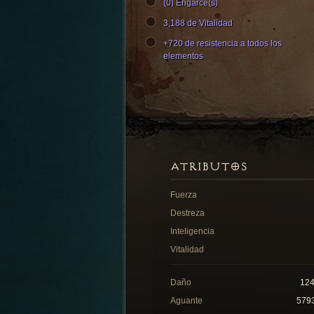
(0) Engarce(s)
3,188 de Vitalidad
+720 de resistencia a todos los
elementos
ATRIBUTOS
Fuerza
Destreza
Inteligencia
Vitalidad
Daño
12
Aguante
579