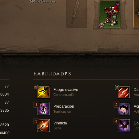
591 de Destreza
HABILIDADES
77
Fuego evasivo
Dis
8004
Concentración
Ars
77
Preparación
Ac
3335
Tonificación
Vol
Vindicta
Co
48620
Saña
Lo
30400