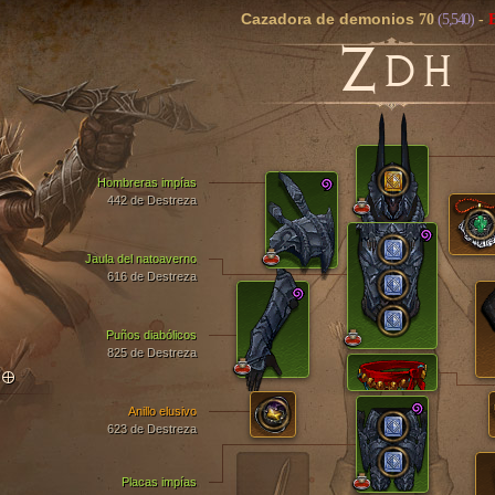
Cazadora de demonios
70
(5,540)
-
Z
DH
Hombreras impías
442 de Destreza
Jaula del natoaverno
616 de Destreza
Puños diabólicos
825 de Destreza
TO
Anillo elusivo
623 de Destreza
Placas impías