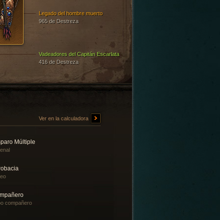
Legado del hombre muerto
965 de Destreza
Vadeadores del Capitán Escarlata
416 de Destreza
Ver en la calculadora
paro Múltiple
enal
robacia
teo
mpañero
bo compañero