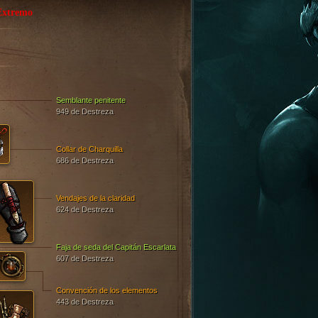
Extremo
Semblante penitente
949 de Destreza
Collar de Charquilla
686 de Destreza
Vendajes de la claridad
624 de Destreza
Faja de seda del Capitán Escarlata
607 de Destreza
Convención de los elementos
443 de Destreza