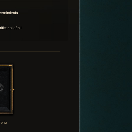
cernimiento
ificar al débil
rería