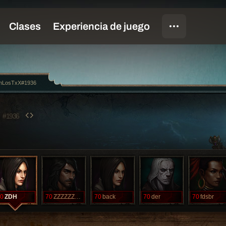
mLosTxX#1936
X
#1936
0
ZDH
70
ZZZZZZZZZZZZ
70
back
70
der
70
fdsbr