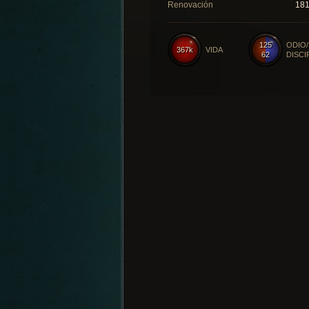
Renovación
18
125
ODIO/
367k
VIDA
62
DISCI