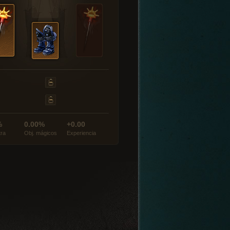
%
0.00%
+0.00
tra
Obj. mágicos
Experiencia