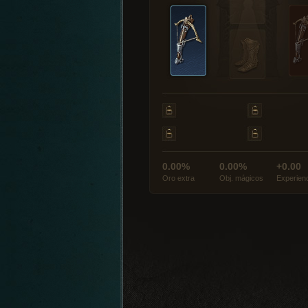
0.00%
0.00%
+0.00
Oro extra
Obj. mágicos
Experien