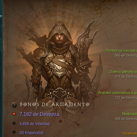
Hombreras mecánic
565 de Destre
Chaleco galvaniza
474 de Destre
Brazales automáticos a g
722 de Destre
BONOS DE ARMAMENTO
7,182 de Destreza
Moderaci
439 de Destre
4,936 de Vitalidad
(0) Engarce(s)
Tocafond