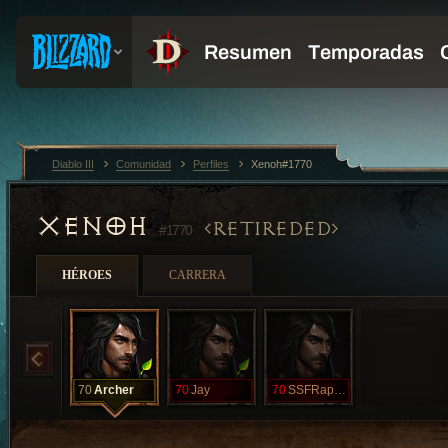
Diablo III
Comunidad
Perfiles
Xenoh#1770
XENOH
RETIREDED
#1770
HÉROES
CARRERA
70
Archer
70
Jay
70
SSFRaptorHC