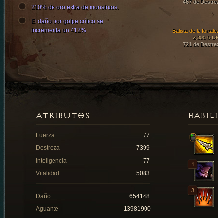
467 de Destre
210% de oro extra de monstruos.
El daño por golpe crítico se
incrementa un 412%
Balista de la fortal
2,305.6 D
721 de Destre
ATRIBUTOS
HABIL
Fuerza
77
Destreza
7399
Inteligencia
77
Vitalidad
5083
Daño
654148
Aguante
13981900