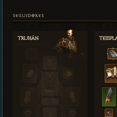
SEGUIDORES
Truhán
Templ