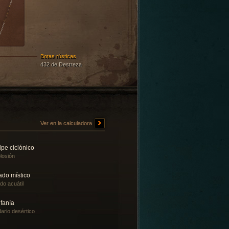
Botas rústicas
432 de Destreza
Ver en la calculadora
pe ciclónico
losión
ado místico
ado acuátil
fanía
ario desértico