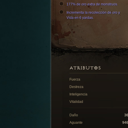
177% de oro extra de monstruos.
Incrementa la recolección de oro y
Vida en 6 yardas.
ATRIBUTOS
Fuerza
Destreza
Inteligencia
Vitalidad
Daño
3
Aguante
94