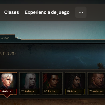
ss#1560
RUTUS
0
Anbrocken
70
Ashara
70
Asoka
70
Asta
70
Astarion