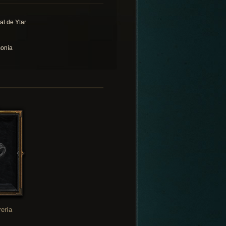
al de Ytar
onía
rería