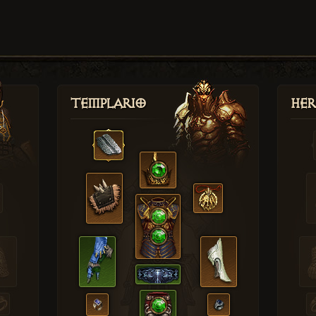
Templario
Her