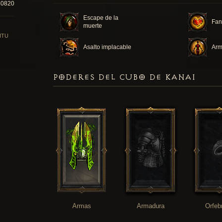
30820
Escape de la
Fan
muerte
ITU
Asalto implacable
Arm
PODERES DEL CUBO DE KANAI
Armas
Armadura
Orfeb