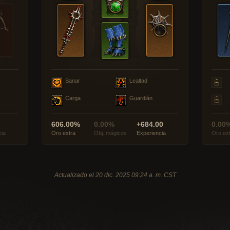
Sanar
Lealtad
Carga
Guardián
606.00%
0.00%
+684.00
0.00
cia
Oro extra
Obj. mágicos
Experiencia
Oro ex
Actualizado el 20 dic. 2025 09:24 a. m. CST