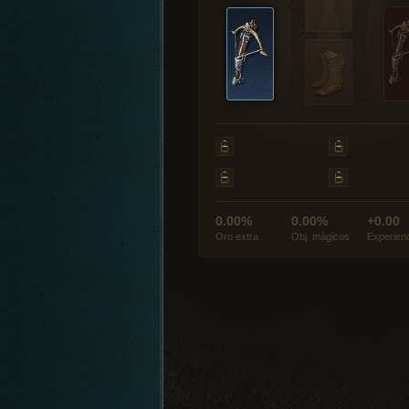
0.00%
0.00%
+0.00
Oro extra
Obj. mágicos
Experien