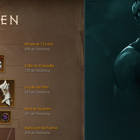
EN
Mirada de Tzo Krin
698 de Destreza
Collar de Charquilla
720 de Destreza
Orgullo de Pinto
593 de Destreza
Alma de Kyoshiro
457 de Destreza
Alianza de Bul-Kathos
454 de Destreza