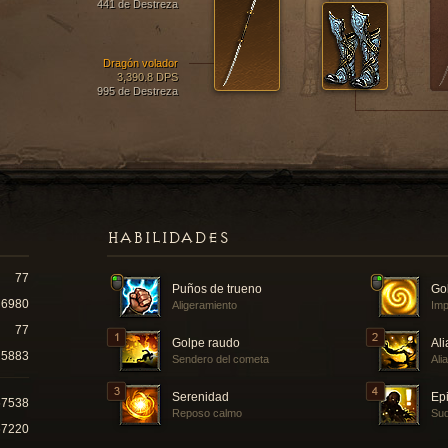
441 de Destreza
Dragón volador
3,390.8 DPS
995 de Destreza
HABILIDADES
77
Puños de trueno
Gol
6980
Aligeramiento
Imp
77
Golpe raudo
Ali
5883
Sendero del cometa
Ali
Serenidad
Epi
67538
Reposo calmo
Sud
67220