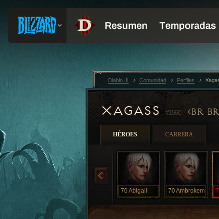
Diablo III
Comunidad
Perfiles
Xaga
XAGASS
BR B
#1560
HÉROES
CARRERA
70
Abigail
70
Ambrokem
7