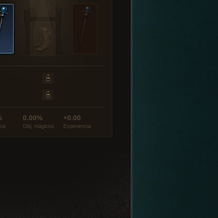
%
0.00%
+0.00
tra
Obj. mágicos
Experiencia