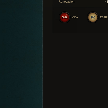
Renovación
4
589k
VIDA
280
ESPÍR