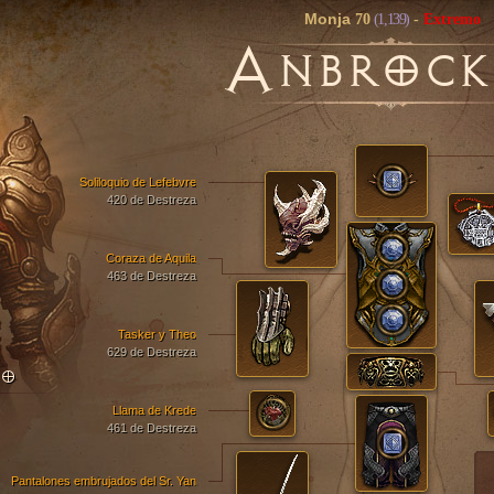
Monja
70
(1,139)
-
Extremo
A
NBROCK
Soliloquio de Lefebvre
420 de Destreza
Coraza de Aquila
463 de Destreza
Tasker y Theo
629 de Destreza
TO
Llama de Krede
461 de Destreza
Pantalones embrujados del Sr. Yan