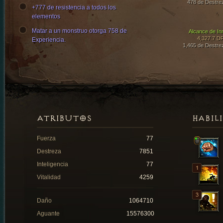
478 de Destre
+777 de resistencia a todos los
elementos
Matar a un monstruo otorga 758 de
Alcance de In
4,327.7 D
Experiencia.
1,465 de Destre
ATRIBUTOS
HABIL
Fuerza
77
Destreza
7851
Inteligencia
77
Vitalidad
4259
Daño
1064710
Aguante
15576300