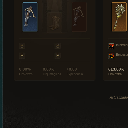
Interveni
Embesti
0.00%
0.00%
+0.00
613.00%
Oro extra
Obj. mágicos
Experiencia
Oro extra
Actualizado