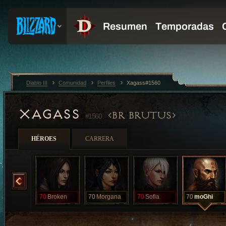
Diablo III
Comunidad
Perfiles
Xagass#1560
XAGASS
BR BRUTUS
#1560
HÉROES
CARRERA
Brock
70
Broken
70
Morgana
70
Sofia
70
moGhi