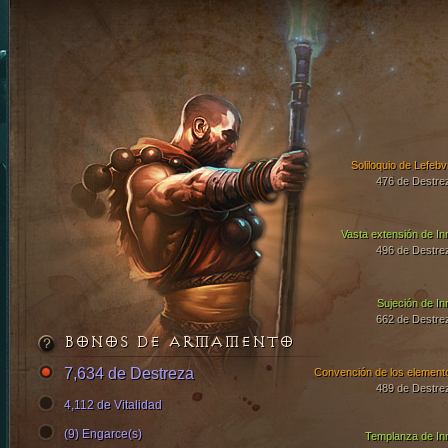
Soliloquio de Lefebv
476 de Destre
Vasta extensión de In
496 de Destre
Sujeción de In
662 de Destre
BONOS DE ARMAMENTO
7,634 de Destreza
Convención de los element
489 de Destre
4,112 de Vitalidad
(9) Engarce(s)
Templanza de In