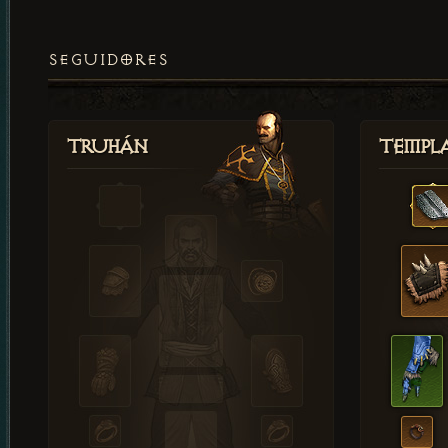
SEGUIDORES
Truhán
Templ