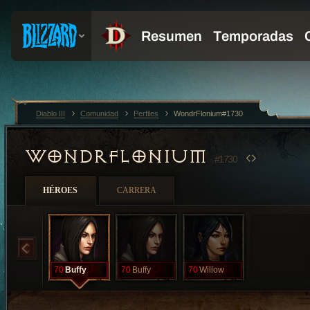
Diablo III
Comunidad
Perfiles
WondrFlonium#1730
WONDRFLONIUM
#1730
HÉROES
CARRERA
70
Buffy
70
Buffy
70
Willow