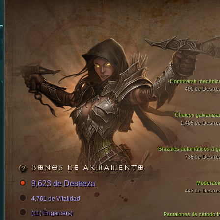
Hombreras mecánic
490 de Destre
Chaleco galvaniza
1,405 de Destre
Brazales automáticos a g
736 de Destre
BONOS DE ARMAMENTO
9,623 de Destreza
Moderaci
443 de Destre
4,761 de Vitalidad
(11) Engarce(s)
Pantalones de cátodo fr