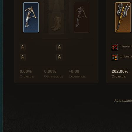
Interveni
Embesti
0.00%
0.00%
+0.00
202.00%
Oro extra
Obj. mágicos
Experiencia
Oro extra
Actualizad