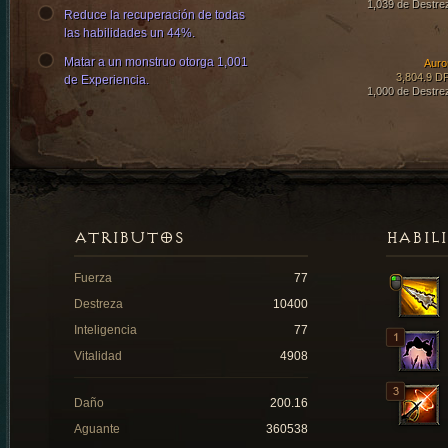
1,039 de Destre
Reduce la recuperación de todas
las habilidades un 44%.
Matar a un monstruo otorga 1,001
Auro
3,804.9 D
de Experiencia.
1,000 de Destre
ATRIBUTOS
HABIL
Fuerza
77
Destreza
10400
Inteligencia
77
Vitalidad
4908
Daño
200.16
Aguante
360538