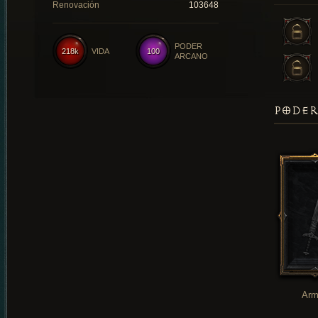
Renovación
103648
PODER
218k
VIDA
100
ARCANO
PODER
Arm