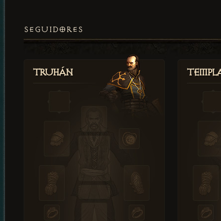
SEGUIDORES
Truhán
Templ