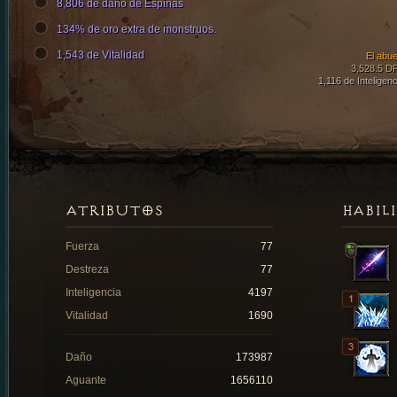
8,806 de daño de Espinas
134% de oro extra de monstruos.
1,543 de Vitalidad
El abue
3,528.5 D
1,116 de Inteligenc
ATRIBUTOS
HABIL
Fuerza
77
Destreza
77
Inteligencia
4197
Vitalidad
1690
Daño
173987
Aguante
1656110