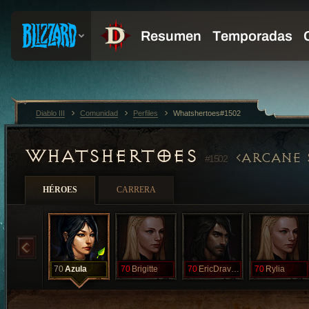
Diablo III
Comunidad
Perfiles
Whatshertoes#1502
WHATSHERTOES
ARCANE
#1502
HÉROES
CARRERA
70
Azula
70
Brigitte
70
EricDraven
70
Rylia