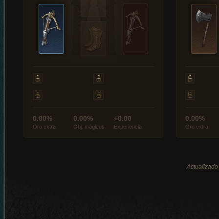
0.00%
0.00%
+0.00
0.00%
Oro extra
Obj. mágicos
Experiencia
Oro extra
Actualizado