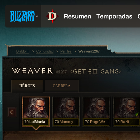
Diablo III
Comunidad
Perfiles
Weaver#1267
WEAVER
GET'EM GANG
#1267
HÉROES
CARRERA
70
LulMania
70
MummyPet
70
RageWeaver
70
Razif