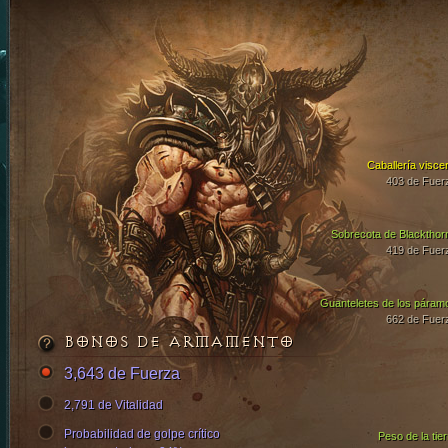
Caballería viscer
403 de Fuer
Sobrecota de Blackthor
419 de Fuer
Guanteletes de los páram
662 de Fuer
BONOS DE ARMAMENTO
3,643 de Fuerza
2,791 de Vitalidad
Probabilidad de golpe crítico
Peso de la tier