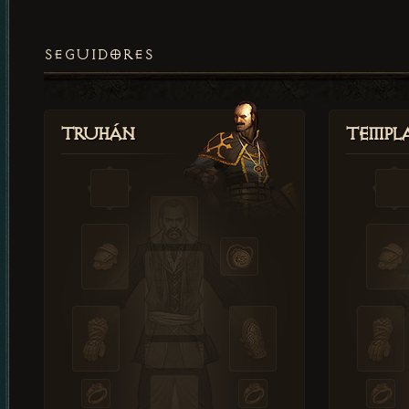
SEGUIDORES
Truhán
Templ