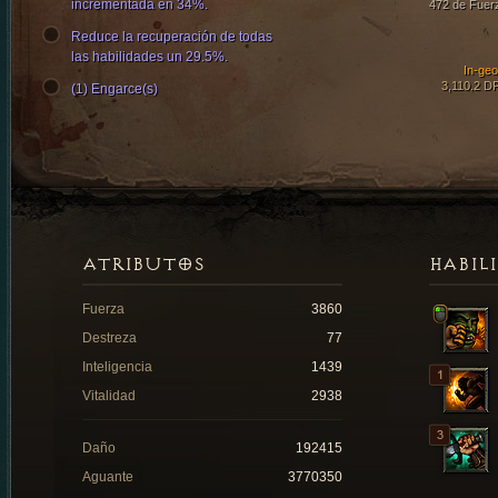
incrementada en 34%.
472 de Fuer
Reduce la recuperación de todas
las habilidades un 29.5%.
In-ge
3,110.2 D
(1) Engarce(s)
ATRIBUTOS
HABIL
Fuerza
3860
Destreza
77
Inteligencia
1439
Vitalidad
2938
Daño
192415
Aguante
3770350