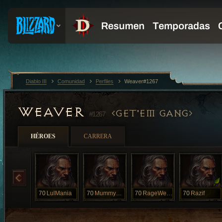
Diablo III
Comunidad
Perfiles
Weaver#1267
WEAVER
GET'EM GANG
#1267
HÉROES
CARRERA
70
LulMania
70
MummyPet
70
RageWeaver
70
Razif