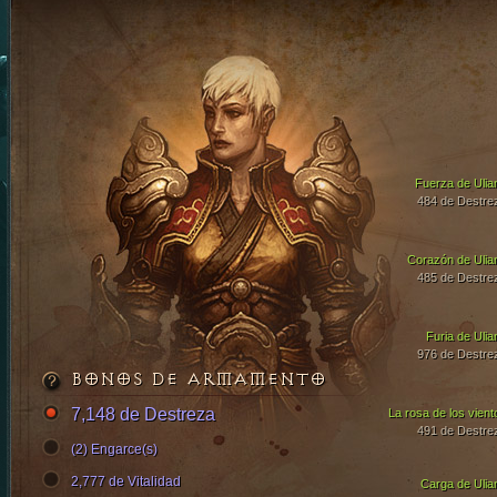
Fuerza de Ulia
484 de Destre
Corazón de Ulia
485 de Destre
Furia de Ulia
976 de Destre
BONOS DE ARMAMENTO
7,148 de Destreza
La rosa de los vient
491 de Destre
(2) Engarce(s)
2,777 de Vitalidad
Carga de Ulia