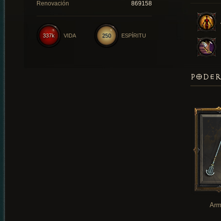
Renovación
869158
337k
VIDA
250
ESPÍRITU
PODER
Arm