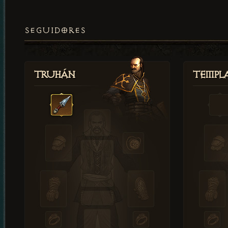
SEGUIDORES
Truhán
Templ