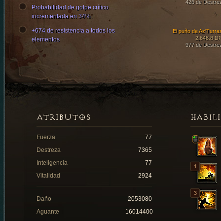
426 de Destre
Probabilidad de golpe crítico
incrementada en 34%.
+674 de resistencia a todos los
El puño de Az'Turra
2,648.8 D
elementos
977 de Destre
ATRIBUTOS
HABIL
Fuerza
77
Destreza
7365
Inteligencia
77
Vitalidad
2924
Daño
2053080
Aguante
16014400