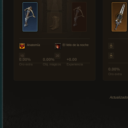
Anatomía
El Velo de la noche
0.00%
0.00%
+0.00
Oro extra
Obj. mágicos
Experiencia
0.00%
Oro extra
Actualizado