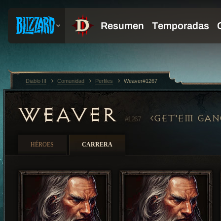
Diablo III
Comunidad
Perfiles
Weaver#1267
WEAVER
GET'EM GAN
#1267
HÉROES
CARRERA