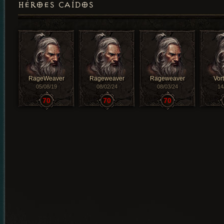
HÉROES CAÍDOS
RageWeaver
Rageweaver
Rageweaver
Vor
05/08/19
08/02/24
08/03/24
14
70
70
70