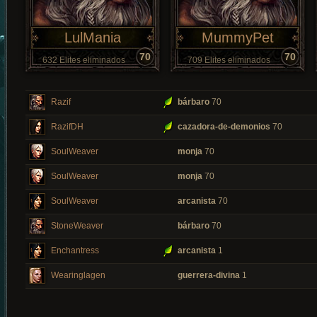
LulMania
MummyPet
70
70
632 Elites eliminados
709 Elites eliminados
Razif
bárbaro
70
RazifDH
cazadora-de-demonios
70
SoulWeaver
monja
70
SoulWeaver
monja
70
SoulWeaver
arcanista
70
StoneWeaver
bárbaro
70
Enchantress
arcanista
1
Wearinglagen
guerrera-divina
1