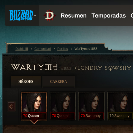
Diablo III
Comunidad
Perfiles
WarTyme#1853
WARTYME
LGNDRY SQWSHY
#1853
HÉROES
CARRERA
70
Queen
70
Queen
70
Sweeney
70
Sweeney