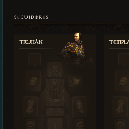
SEGUIDORES
Truhán
Templ