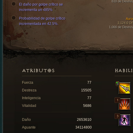
610 de Destre
El daño por golpe crítico se
incrementa un 485%
Probabilidad de golpe crítico
Auro
3,124.0 D
incrementada en 42.5%.
1,000 de Destre
ATRIBUTOS
HABIL
Fuerza
77
Destreza
15505
Inteligencia
77
Vitalidad
5686
Daño
2653610
Aguante
34114800