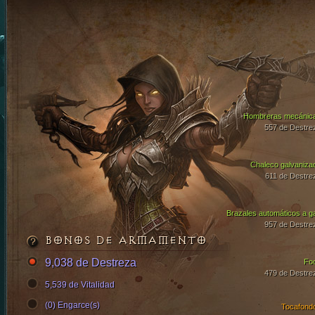
Hombreras mecánic
557 de Destre
Chaleco galvaniza
611 de Destre
Brazales automáticos a g
957 de Destre
BONOS DE ARMAMENTO
9,038 de Destreza
Fo
479 de Destre
5,539 de Vitalidad
(0) Engarce(s)
Tocafond