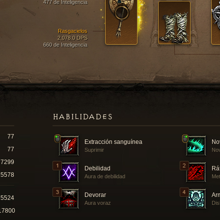
477 de Inteligencia
Rasgacielos
2,078.0 DPS
660 de Inteligencia
HABILIDADES
77
Extracción sanguínea
No
77
Suprimir
Nov
7299
Debilidad
Rá
5578
Aura de debilidad
Met
Devorar
Ar
75524
Aura voraz
Dis
17800