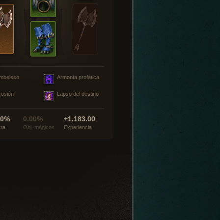
mbeleso
Armonía profética
rosión
Lapso del destino
00%
0.00%
+1,183.00
tra
Obj. mágicos
Experiencia