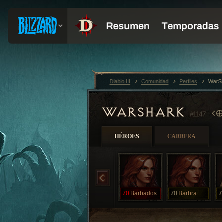
Diablo III
Comunidad
Perfiles
WarS
WARSHARK
O
#1147
HÉROES
CARRERA
70
Barbados
70
Barbra
7