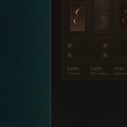
0.00%
0.00%
+0.00
Oro extra
Obj. mágicos
Experien