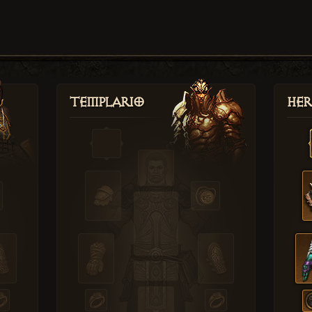
Templario
Her