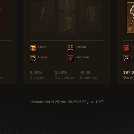
Sanar
Lealtad
E
Carga
Guardián
E
0.00%
0.00%
+0.00
197.
cia
Oro extra
Obj. mágicos
Experiencia
Oro ex
Actualizado el 25 ene. 2025 05:57 p. m. CST