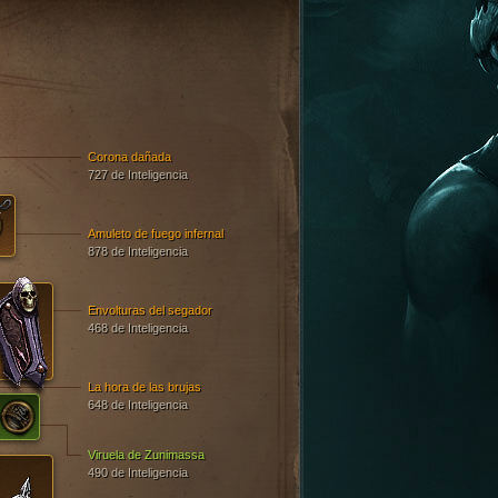
Corona dañada
727 de Inteligencia
Amuleto de fuego infernal
878 de Inteligencia
Envolturas del segador
468 de Inteligencia
La hora de las brujas
648 de Inteligencia
Viruela de Zunimassa
490 de Inteligencia