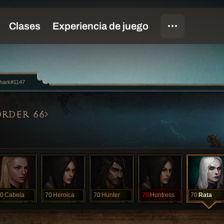
hark#1147
RDER 66
0
Cabela
70
Heroica
70
Hunter
70
Huntress
70
Rata