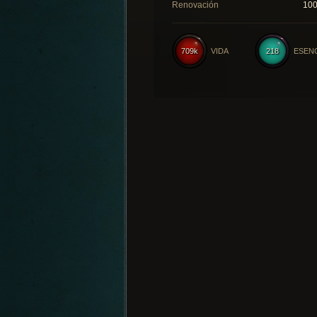
Renovación
10
709k
VIDA
218
ESEN