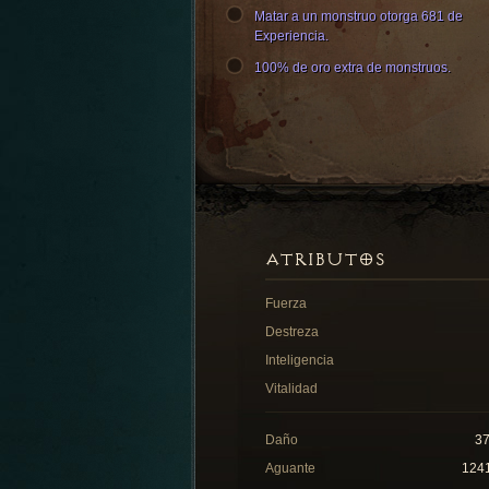
Matar a un monstruo otorga 681 de
Experiencia.
100% de oro extra de monstruos.
ATRIBUTOS
Fuerza
Destreza
Inteligencia
Vitalidad
Daño
3
Aguante
124