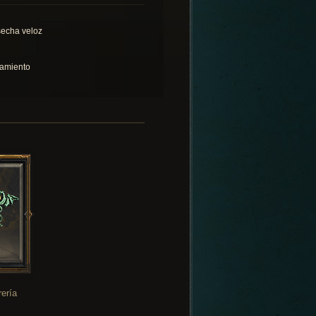
echa veloz
lamiento
rería