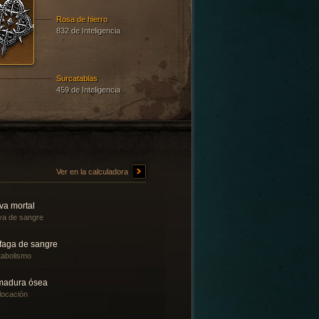
Rosa de hierro
832 de Inteligencia
Surcatablas
459 de Inteligencia
Ver en la calculadora
va mortal
a de sangre
faga de sangre
abolismo
madura ósea
locación