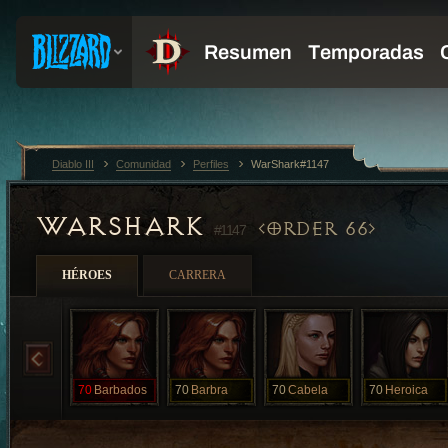
Diablo III
Comunidad
Perfiles
WarShark#1147
WARSHARK
ORDER 66
#1147
HÉROES
CARRERA
70
Barbados
70
Barbra
70
Cabela
70
Heroica