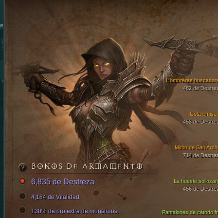
Hombreras buscador
482 de Destre
Cota emisar
453 de Destre
Mitón de San Arch
714 de Destre
BONOS DE ARMAMENTO
6,835 de Destreza
La hueste sollozan
456 de Destre
4,184 de Vitalidad
130% de oro extra de monstruos.
Pantalones de cátodo fr