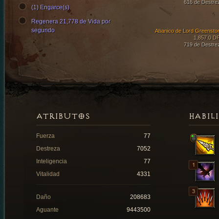
616 de Destre
(1) Engarce(s)
Regenera 21,778 de Vida por
segundo
Abanico de Lord Greensto
1,857.0 D
719 de Destre
ATRIBUTOS
HABIL
Fuerza
77
Destreza
7052
Inteligencia
77
Vitalidad
4331
Daño
208683
Aguante
9443500