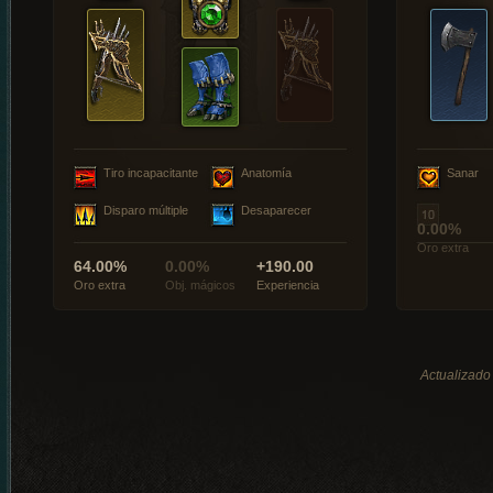
Tiro incapacitante
Anatomía
Sanar
Disparo múltiple
Desaparecer
0.00%
Oro extra
64.00%
0.00%
+190.00
Oro extra
Obj. mágicos
Experiencia
Actualizado