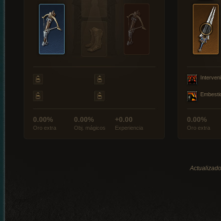
Interveni
Embesti
0.00%
0.00%
+0.00
0.00%
Oro extra
Obj. mágicos
Experiencia
Oro extra
Actualizado