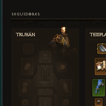
SEGUIDORES
Truhán
Templ