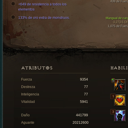
439 de Fuer
+649 de resistencia a todos los
elementos
133% de oro extra de monstruos.
Mangual de car
3,273.5 D
1,075 de Fuer
ATRIBUTOS
HABIL
Fuerza
9354
Destreza
77
Inteligencia
77
Vitalidad
5941
Daño
441799
Aguante
20212600