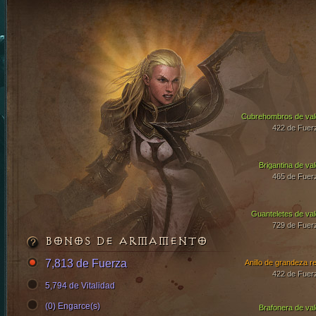
Cubrehombros de val
422 de Fuer
Brigantina de val
465 de Fuer
Guanteletes de val
729 de Fuer
BONOS DE ARMAMENTO
7,813 de Fuerza
Anillo de grandeza re
422 de Fuer
5,794 de Vitalidad
(0) Engarce(s)
Brafonera de val