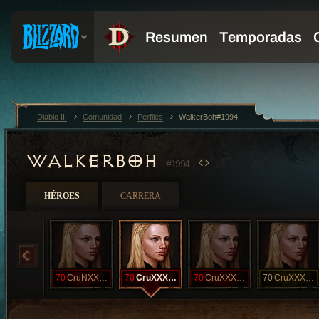
Diablo III
Comunidad
Perfiles
WalkerBoh#1994
WALKERBOH
#1994
HÉROES
CARRERA
70
CruNXXXVIIc
70
CruXXXVIII
70
CruXXXVIh
70
CruXXXVIn