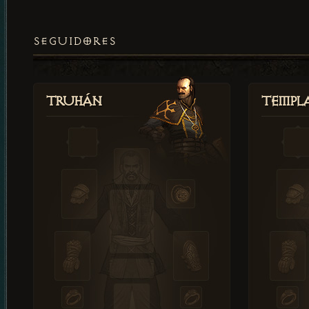
SEGUIDORES
Truhán
Templ