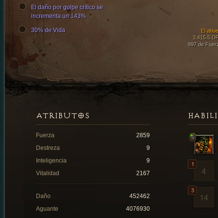
El daño por golpe crítico se
incrementa un 143%
30% de Vida
El abue
3,415.5 D
997 de Fuer
ATRIBUTOS
HABIL
Fuerza
2859
Destreza
9
Inteligencia
9
Vitalidad
2167
Daño
452462
Aguante
4076930