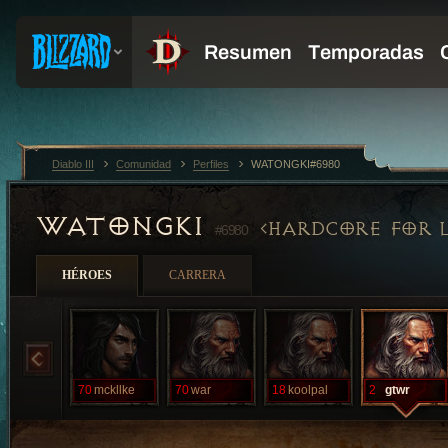
Diablo III
Comunidad
Perfiles
WATONGKI#6980
WATONGKI
HARDCORE FOR L
#6980
HÉROES
CARRERA
70
mckllke
70
war
18
koolpal
2
gtwr