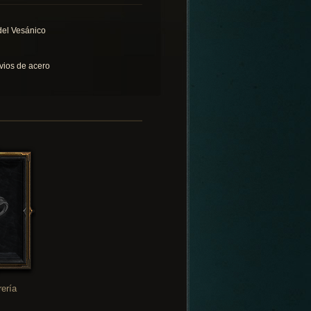
 del Vesánico
vios de acero
rería