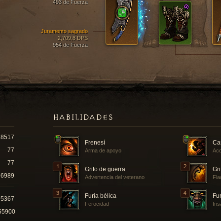
493 de Fuerza
Juramento sagrado
2,709.8 DPS
954 de Fuerza
HABILIDADES
8517
Frenesí
Ca
77
Arma de apoyo
Aco
77
Grito de guerra
Gri
6989
Advertencia del veterano
Fla
Furia bélica
Fur
95367
Ferocidad
Ins
55900