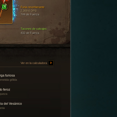
Furia reverberante
2,369.6 DPS
744 de Fuerza
Tacones de salvajes
432 de Fuerza
Ver en la calculadora
rga furiosa
metida gélida
to feroz
queza
ia del Vesánico
ania