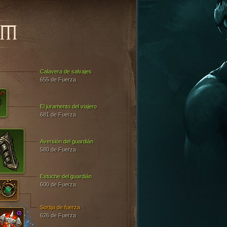
OM
Calavera de salvajes
655 de Fuerza
El juramento del viajero
681 de Fuerza
Aversión del guardián
580 de Fuerza
Estuche del guardián
600 de Fuerza
Sortija de fuerza
626 de Fuerza