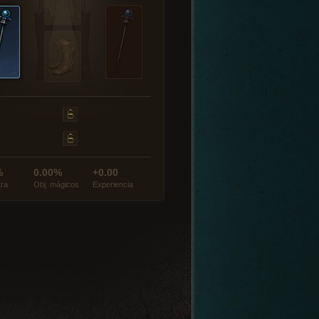
%
0.00%
+0.00
tra
Obj. mágicos
Experiencia