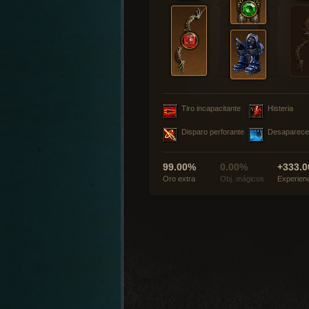
Tiro incapacitante
Histeria
Disparo perforante
Desaparece
99.00%
0.00%
+333.0
Oro extra
Obj. mágicos
Experien