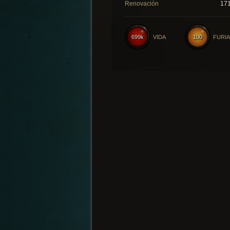
Renovación
17
699k
VIDA
100
FURIA