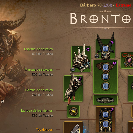
Bárbaro
70
(2,904)
-
Extremo
B
RONT
Espinas de salvajes
611 de Fuerza
Marcas de salvajes
595 de Fuerza
Garras de salvajes
744 de Fuerza
TO
La rosa de los vientos
585 de Fuerza
Tocafondos