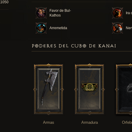
11050
Favor de Bul-
Ira
Kathos
Arremetida
Ner
PODERES DEL CUBO DE KANAI
Armas
Armadura
Orfeb