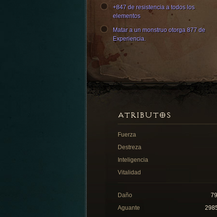
+847 de resistencia a todos los
elementos
Matar a un monstruo otorga 877 de
Experiencia.
ATRIBUTOS
Fuerza
Destreza
Inteligencia
Vitalidad
Daño
7
Aguante
298