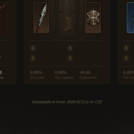
r
0
0.00%
0.00%
+0.00
0.00
cia
Oro extra
Obj. mágicos
Experiencia
Oro ex
Actualizado el 4 ene. 2026 02:13 p. m. CST