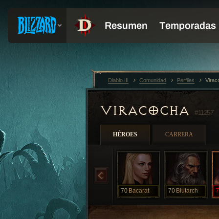
Diablo III
Comunidad
Perfiles
Virac
VIRACOCHA
#11257
HÉROES
CARRERA
70
Bacarat
70
Blutarch
7