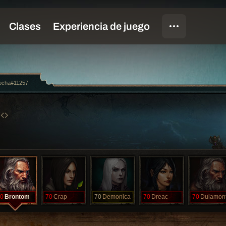
ocha#11257
0
Brontom
70
Crap
70
Demonica
70
Dreac
70
Dulamon