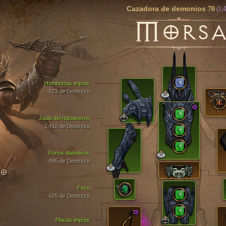
Cazadora de demonios
70
(1,4
M
ORS
Hombreras impías
623 de Destreza
Jaula del natoaverno
1,416 de Destreza
Puños diabólicos
995 de Destreza
TO
Foco
625 de Destreza
Placas impías