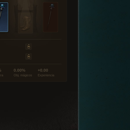
%
0.00%
+0.00
tra
Obj. mágicos
Experiencia