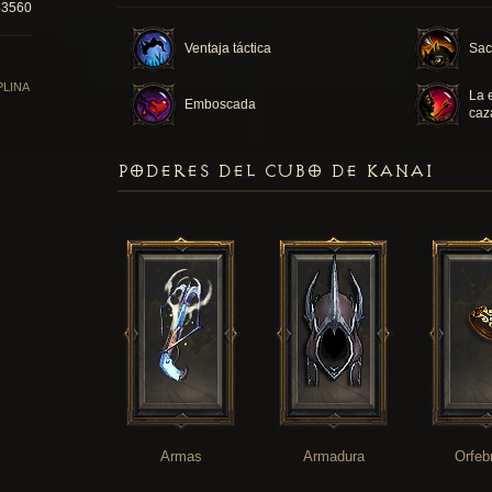
53560
Ventaja táctica
Sacr
PLINA
La 
Emboscada
caz
PODERES DEL CUBO DE KANAI
Armas
Armadura
Orfeb