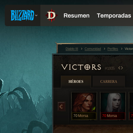
Diablo III
Comunidad
Perfiles
Victo
VICTORS
#1805
HÉROES
CARRERA
70
Morsa
70
Morsa
7