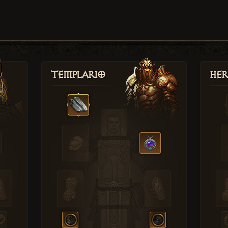
Templario
Her