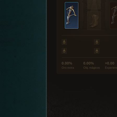
0.00%
0.00%
+0.00
Oro extra
Obj. mágicos
Experien