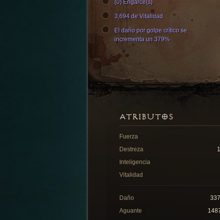
(0) Engarce(s)
3,694 de Vitalidad
El daño por golpe crítico se
incrementa un 379%
ATRIBUTOS
Fuerza
Destreza
Inteligencia
Vitalidad
Daño
33
Aguante
148