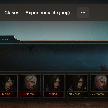
rs#1805
0
Morsa
70
Morsa
70
Morsa
70
Morsa
70
Morsa