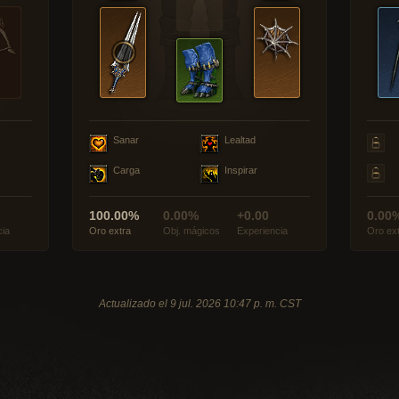
Sanar
Lealtad
Carga
Inspirar
100.00%
0.00%
+0.00
0.00
cia
Oro extra
Obj. mágicos
Experiencia
Oro ex
Actualizado el 9 jul. 2026 10:47 p. m. CST