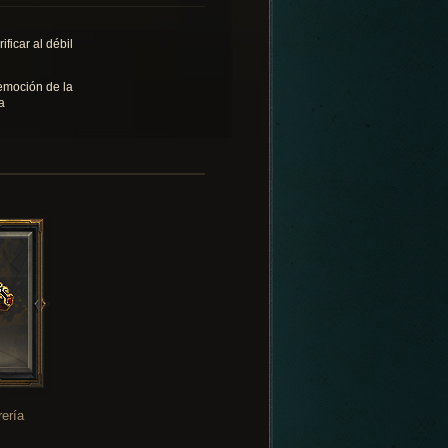
ificar al débil
emoción de la
a
rería