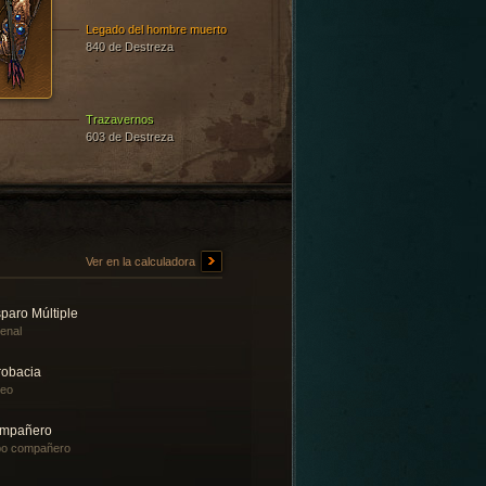
Legado del hombre muerto
840 de Destreza
Trazavernos
603 de Destreza
Ver en la calculadora
paro Múltiple
enal
robacia
teo
mpañero
bo compañero