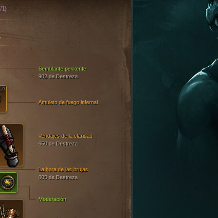
71)
A
Semblante penitente
902 de Destreza
Amuleto de fuego infernal
Vendajes de la claridad
650 de Destreza
La hora de las brujas
605 de Destreza
Moderación