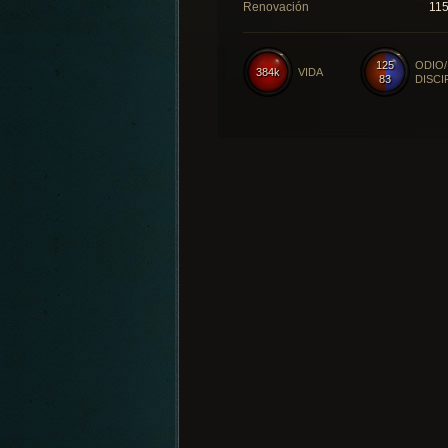
Renovación
11
125
ODIO/
384k
VIDA
83
DISCI