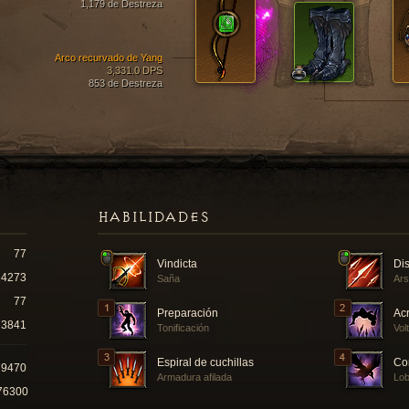
1,179 de Destreza
Arco recurvado de Yang
3,331.0 DPS
853 de Destreza
HABILIDADES
77
Vindicta
Dis
14273
Saña
Ars
77
Preparación
Ac
3841
Tonificación
Vol
Espiral de cuchillas
Co
79470
Armadura afilada
Lo
76300