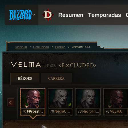
Diablo III
Comunidad
Perfiles
Velma#11473
VELMA
EXCLUDED
#11473
HÉROES
CARRERA
70
FProezteoi
70
NecroCansado
70
NecroTriOito
70
VELMA