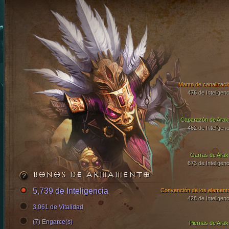
Manto de canalizaci
476 de Inteligenc
Caparazón de Arak
462 de Inteligenc
Garras de Arak
673 de Inteligenc
BONOS DE ARMAMENTO
5,739 de Inteligencia
Convención de los element
428 de Inteligenc
3,061 de Vitalidad
(7) Engarce(s)
Piernas de Arak