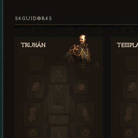
SEGUIDORES
Truhán
Templ