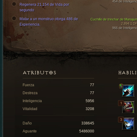
454 de Inteligenc
Regenera 21,154 de Vida por
segundo
Matar a un monstruo otorga 486 de
Cuchillo de trinchar de Manaju
2,894.1 D
Experiencia.
966 de Inteligenc
ATRIBUTOS
HABIL
Fuerza
77
Destreza
77
Inteligencia
5956
Vitalidad
3208
Daño
338645
Aguante
5486000