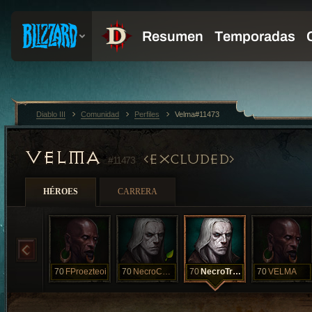
Diablo III
Comunidad
Perfiles
Velma#11473
VELMA
EXCLUDED
#11473
HÉROES
CARRERA
70
FProezteoi
70
NecroCansado
70
NecroTriOito
70
VELMA