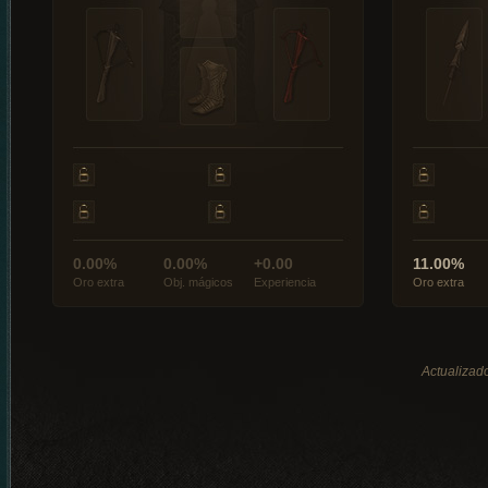
0.00%
0.00%
+0.00
11.00%
Oro extra
Obj. mágicos
Experiencia
Oro extra
Actualizado