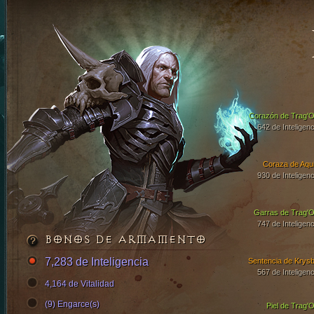
Corazón de Trag'O
642 de Inteligenc
Coraza de Aqui
930 de Inteligenc
Garras de Trag'O
747 de Inteligenc
BONOS DE ARMAMENTO
7,283 de Inteligencia
Sentencia de Krysb
567 de Inteligenc
4,164 de Vitalidad
(9) Engarce(s)
Piel de Trag'O