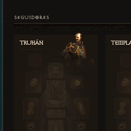
SEGUIDORES
Truhán
Templ