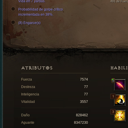
Vida en 7 yardas.
491 de Fuer
Probabilidad de golpe crítico
incrementada en 38%.
(8) Engarce(s)
ATRIBUTOS
HABIL
Fuerza
7574
Destreza
77
Inteligencia
77
Vitalidad
3557
Daño
828462
Aguante
8347230