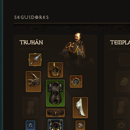
SEGUIDORES
Truhán
Templ