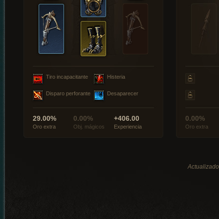
Tiro incapacitante
Histeria
Disparo perforante
Desaparecer
29.00%
0.00%
+406.00
0.00%
Oro extra
Obj. mágicos
Experiencia
Oro extra
Actualizado