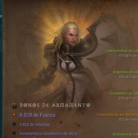
Cubrehombros de val
478 de Fuer
Brigantina de val
416 de Fuer
Guanteletes de val
879 de Fuer
BONOS DE ARMAMENTO
6,929 de Fuerza
Convención de los element
425 de Fuer
3,410 de Vitalidad
Incrementa la recolección de oro y
Brafonera de val