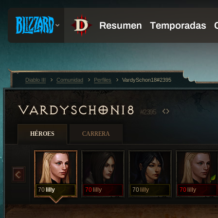
Diablo III
Comunidad
Perfiles
VardySchon18#2395
VARDYSCHON18
#2395
HÉROES
CARRERA
70
lilly
70
lilly
70
lilly
70
lilly