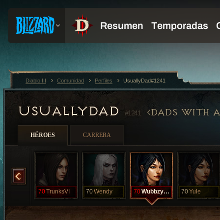
Diablo III
Comunidad
Perfiles
UsuallyDad#1241
USUALLYDAD
DADS WITH 
#1241
HÉROES
CARRERA
Trunks
70
TrunksVI
70
Wendy
70
WubbzyXXVI
70
Yule