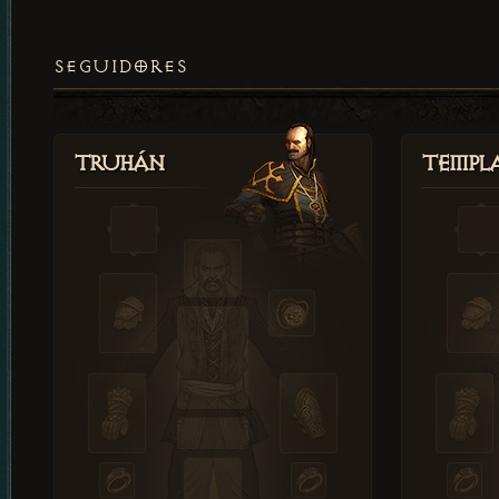
SEGUIDORES
Truhán
Templ