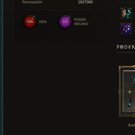
Renovación
1927000
PODER
709k
VIDA
114
ARCANO
PODER
Arm