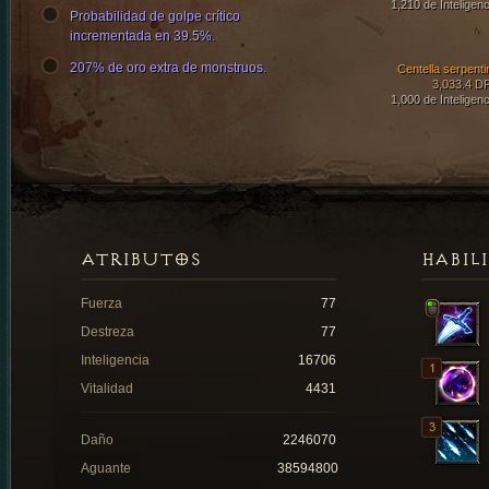
1,210 de Inteligenc
Probabilidad de golpe crítico
incrementada en 39.5%.
207% de oro extra de monstruos.
Centella serpenti
3,033.4 D
1,000 de Inteligenc
ATRIBUTOS
HABIL
Fuerza
77
Destreza
77
Inteligencia
16706
Vitalidad
4431
Daño
2246070
Aguante
38594800