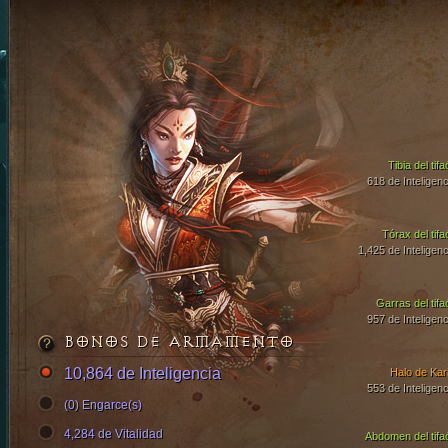
Tibia del tif
618 de Inteligenc
Tórax del tifa
1,425 de Inteligenc
Garras del tifa
957 de Inteligenc
BONOS DE ARMAMENTO
10,864 de Inteligencia
Halo de Kari
553 de Inteligenc
(0) Engarce(s)
4,284 de Vitalidad
Abdomen del tifa