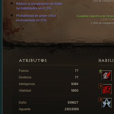
434 de Inteligenc
Reduce la recuperación de todas
las habilidades un 41.5%.
Probabilidad de golpe crítico
Guadaña calavérica de Jesse
2,928.1 D
incrementada en 32%.
1,000 de Inteligenc
ATRIBUTOS
HABIL
Fuerza
77
Destreza
77
Inteligencia
9384
Vitalidad
5850
Daño
939627
Aguante
23019300