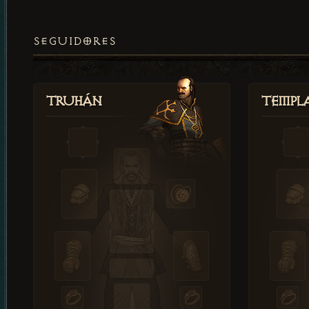
SEGUIDORES
Truhán
Templ