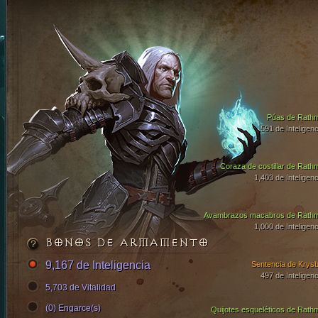
Púas de Rath
591 de Inteligenc
Coraza de costillar de Rath
1,403 de Inteligenc
Avambrazos macabros de Rath
1,000 de Inteligenc
BONOS DE ARMAMENTO
9,167 de Inteligencia
Sentencia de Krysb
497 de Inteligenc
5,703 de Vitalidad
(0) Engarce(s)
Quijotes esqueléticos de Rath