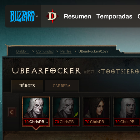
Diablo III
Comunidad
Perfiles
UBearFocker#1577
UBEARFOCKER
TOOTSIERO
#1577
HÉROES
CARRERA
70
ChrisPBacon
70
ChrisPBacon
70
ChrisPBacon
70
ChrisPBacon