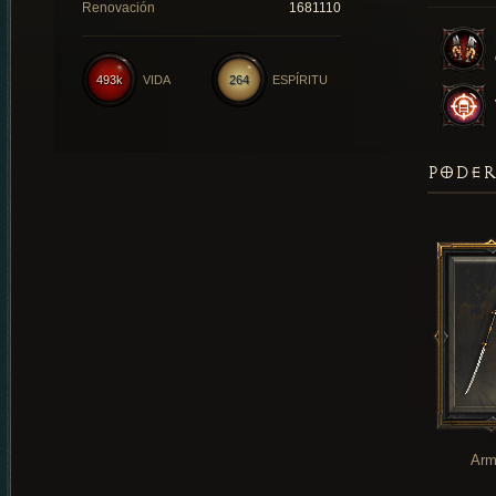
Renovación
1681110
493k
VIDA
264
ESPÍRITU
PODER
Arm