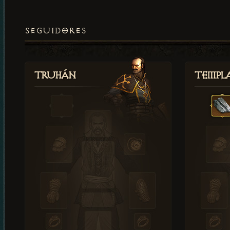
SEGUIDORES
Truhán
Templ