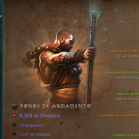
Soliloquio de Lefebv
617 de Destre
Vasta extensión de In
619 de Destre
Sujeción de In
1,000 de Destre
BONOS DE ARMAMENTO
8,389 de Destreza
Convención de los element
(2) Engarce(s)
4,137 de Vitalidad
Templanza de In