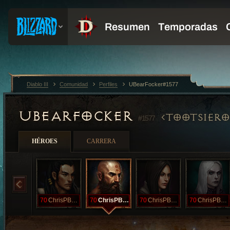
Diablo III
Comunidad
Perfiles
UBearFocker#1577
UBEARFOCKER
TOOTSIERO
#1577
HÉROES
CARRERA
70
ChrisPBacon
70
ChrisPBacon
70
ChrisPBacon
70
ChrisPBacon