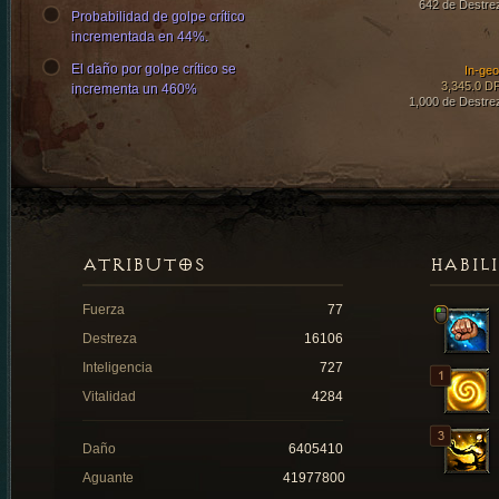
642 de Destre
Probabilidad de golpe crítico
incrementada en 44%.
El daño por golpe crítico se
In-ge
3,345.0 D
incrementa un 460%
1,000 de Destre
ATRIBUTOS
HABIL
Fuerza
77
Destreza
16106
Inteligencia
727
Vitalidad
4284
Daño
6405410
Aguante
41977800