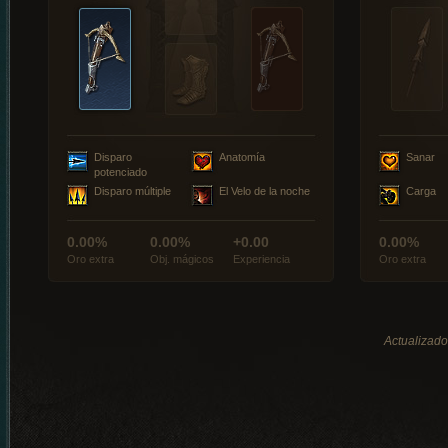
Disparo
Anatomía
Sanar
potenciado
Disparo múltiple
El Velo de la noche
Carga
0.00%
0.00%
+0.00
0.00%
Oro extra
Obj. mágicos
Experiencia
Oro extra
Actualizado