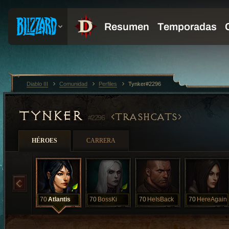
Diablo III
Comunidad
Perfiles
Tynker#2296
TYNKER
TRASHCATS
#2296
HÉROES
CARRERA
70
Atlantis
70
BossKi
70
HeIsBack
70
HereAgain