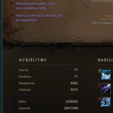
1,022 de Inteligenc
Probabilidad de golpe crítico
incrementada en 43%.
Matar a un monstruo otorga 1,103
In-ge
3,023.0 D
de Experiencia.
955 de Inteligenc
ATRIBUTOS
HABIL
Fuerza
77
Destreza
77
Inteligencia
9381
Vitalidad
5570
Daño
1539550
Aguante
29071900