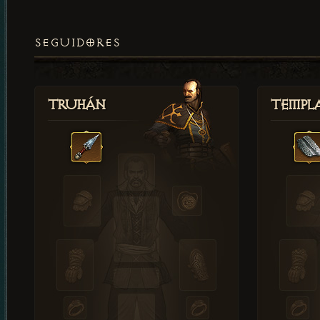
SEGUIDORES
Truhán
Templ