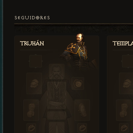
SEGUIDORES
Truhán
Templ