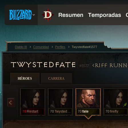
Diablo III
Comunidad
Perfiles
Twystedfate#1577
TWYSTEDFATE
RIFF RUNN
#1577
HÉROES
CARRERA
70
Restart
70
TwystedSoul
70
fate
70
firefly