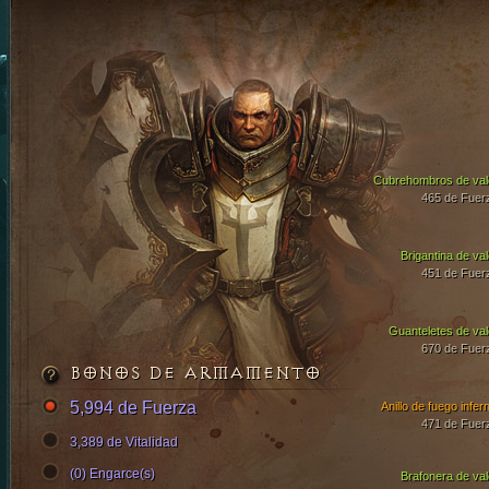
Cubrehombros de val
465 de Fuer
Brigantina de val
451 de Fuer
Guanteletes de val
670 de Fuer
BONOS DE ARMAMENTO
5,994 de Fuerza
Anillo de fuego infern
471 de Fuer
3,389 de Vitalidad
(0) Engarce(s)
Brafonera de val