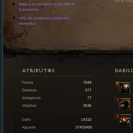
500 de Fuer
Matar a un monstruo otorga 684 de
Experiencia.
+651 de resistencia a todos los
elementos
ATRIBUTOS
HABIL
Fuerza
7049
Destreza
577
Inteligencia
77
Vitalidad
3536
Daño
14310
Aguante
37433400