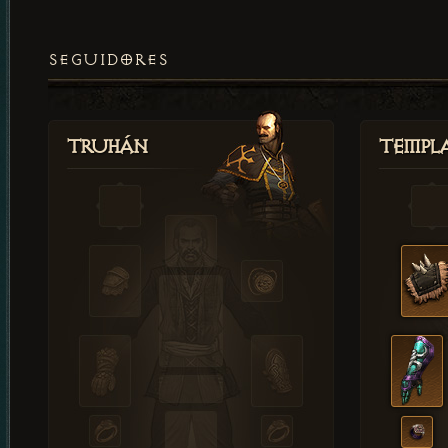
SEGUIDORES
Truhán
Templ