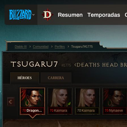
Diablo III
Comunidad
Perfiles
Tsugaru7#1775
TSUGARU7
DEATHS HEAD B
#1775
HÉROES
CARRERA
70
Dragonscale
70
Kaimara
70
Kaimara
70
Nynaeve