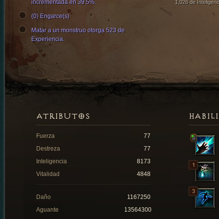
incrementada en 39.5%.
1,026 de Inteligenc
(0) Engarce(s)
Matar a un monstruo otorga 523 de
Experiencia.
ATRIBUTOS
HABIL
Fuerza
77
Destreza
77
Inteligencia
8173
Vitalidad
4848
Daño
1167250
Aguante
13564300