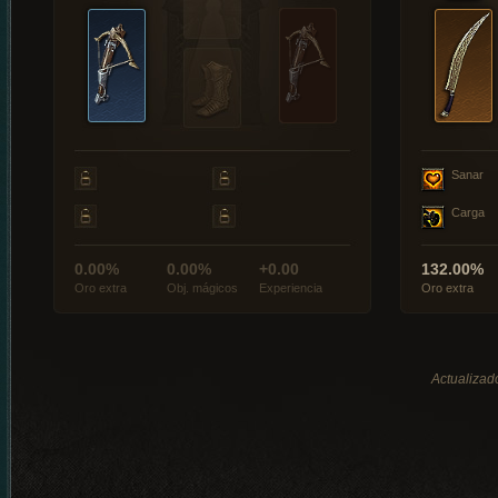
Sanar
Carga
0.00%
0.00%
+0.00
132.00%
Oro extra
Obj. mágicos
Experiencia
Oro extra
Actualizado