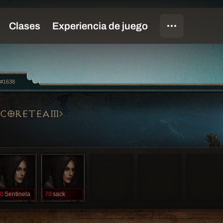
n#1638
DCORETEAM
0
Sentinela
70
sack