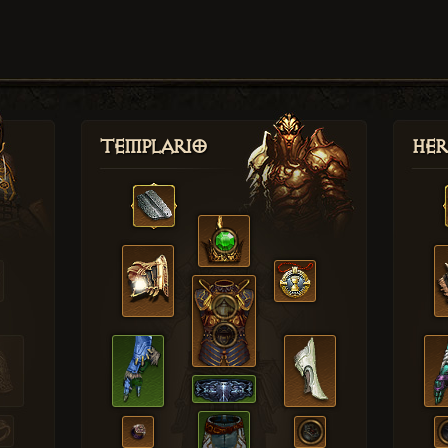
Templario
Her