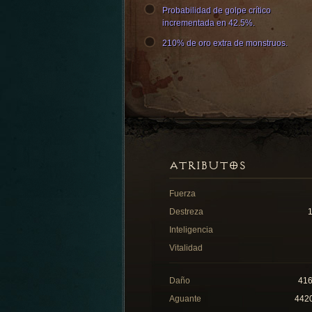
Probabilidad de golpe crítico
incrementada en 42.5%.
210% de oro extra de monstruos.
ATRIBUTOS
Fuerza
Destreza
Inteligencia
Vitalidad
Daño
41
Aguante
442