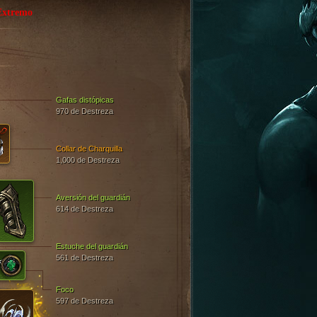
Extremo
Gafas distópicas
970 de Destreza
Collar de Charquilla
1,000 de Destreza
Aversión del guardián
614 de Destreza
Estuche del guardián
561 de Destreza
Foco
597 de Destreza