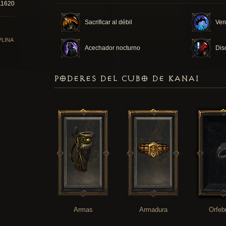
11620
Sacrificar al débil
Ven
PLINA
Acechador nocturno
Dis
PODERES DEL CUBO DE KANAI
Armas
Armadura
Orfeb