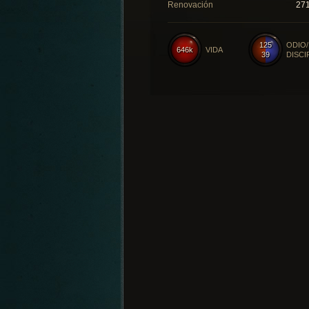
Renovación
27
125
ODIO/
646k
VIDA
39
DISCI