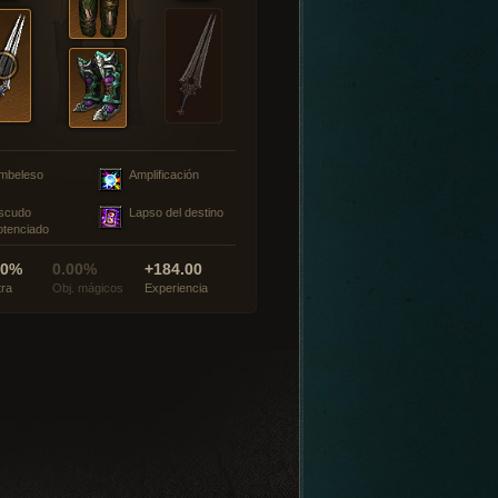
mbeleso
Amplificación
scudo
Lapso del destino
otenciado
00%
0.00%
+184.00
tra
Obj. mágicos
Experiencia