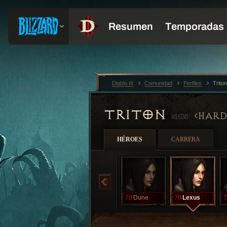
Diablo III
Comunidad
Perfiles
Trito
TRITON
HAR
#1638
HÉROES
CARRERA
70
Dune
70
Lexus
7