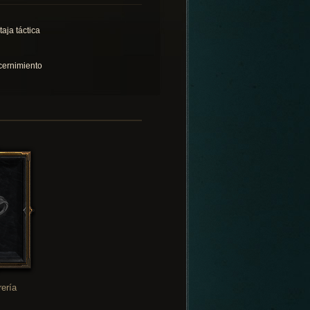
taja táctica
cernimiento
rería