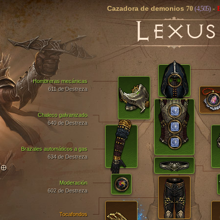
Cazadora de demonios
70
(4,505)
-
L
EXUS
Hombreras mecánicas
611 de Destreza
Chaleco galvanizado
640 de Destreza
Brazales automáticos a gas
634 de Destreza
TO
Moderación
602 de Destreza
Tocafondos