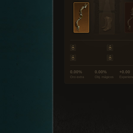
0.00%
0.00%
+0.00
Oro extra
Obj. mágicos
Experien