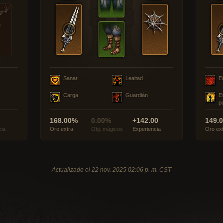
Sanar
Lealtad
E
Carga
Guardián
E
p
168.00%
0.00%
+142.00
149.
cia
Oro extra
Obj. mágicos
Experiencia
Oro ex
Actualizado el 22 nov. 2025 02:06 p. m. CST