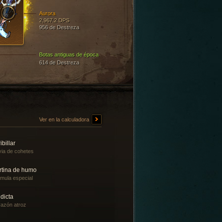
Aurora
2,967.2 DPS
956 de Destreza
Botas antiguas de época
614 de Destreza
Ver en la calculadora
ibillar
via de cohetes
rtina de humo
mula especial
dicta
azón atroz