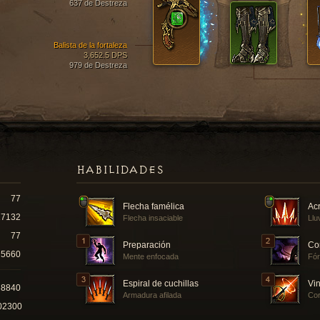
637 de Destreza
Balista de la fortaleza
3,652.5 DPS
979 de Destreza
HABILIDADES
77
Flecha famélica
Acr
17132
Flecha insaciable
Llu
77
Preparación
Co
5660
Mente enfocada
Fór
Espiral de cuchillas
Vin
68840
Armadura afilada
Cor
02300