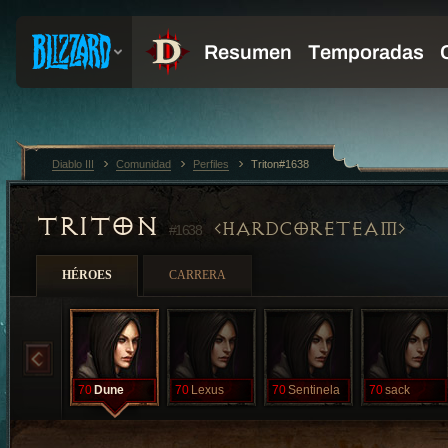
Diablo III
Comunidad
Perfiles
Triton#1638
TRITON
HARDCORETEAM
#1638
HÉROES
CARRERA
70
Dune
70
Lexus
70
Sentinela
70
sack