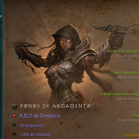
Hombreras mecánic
551 de Destre
Chaleco galvaniza
588 de Destre
Brazales automáticos a g
888 de Destre
BONOS DE ARMAMENTO
8,812 de Destreza
Fo
474 de Destre
(0) Engarce(s)
3,905 de Vitalidad
Tocafond