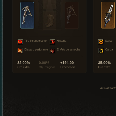
Tiro incapacitante
Histeria
Sanar
Disparo perforante
El Velo de la noche
Carga
32.00%
0.00%
+194.00
35.00%
Oro extra
Obj. mágicos
Experiencia
Oro extra
Actualizado