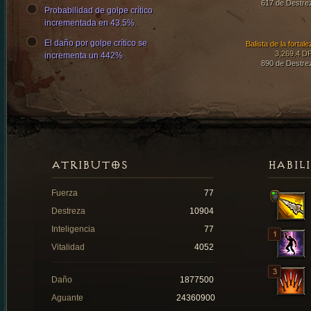
617 de Destre
Probabilidad de golpe crítico
incrementada en 43.5%.
El daño por golpe crítico se
Balista de la fortal
3,269.4 D
incrementa un 442%
890 de Destre
ATRIBUTOS
HABIL
Fuerza
77
Destreza
10904
Inteligencia
77
Vitalidad
4052
Daño
1877500
Aguante
24360900