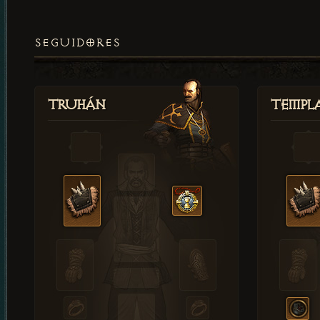
SEGUIDORES
Truhán
Templ