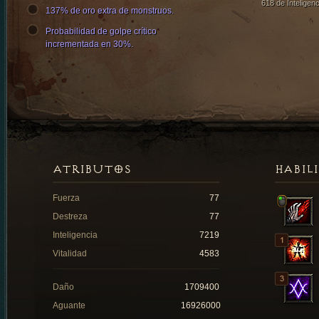
618 de Inteligenc
137% de oro extra de monstruos.
Probabilidad de golpe crítico
incrementada en 30%.
ATRIBUTOS
HABIL
Fuerza
77
Destreza
77
Inteligencia
7219
Vitalidad
4583
Daño
1709400
Aguante
16926000