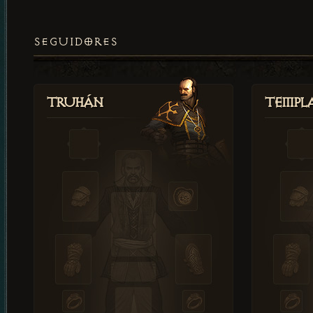
SEGUIDORES
Truhán
Templ