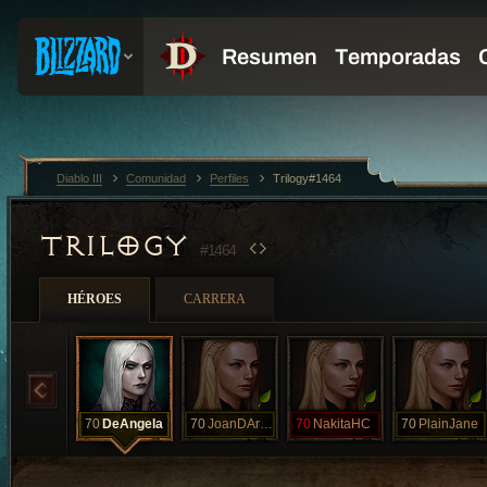
Diablo III
Comunidad
Perfiles
Trilogy#1464
TRILOGY
#1464
HÉROES
CARRERA
70
DeAngela
70
JoanDArcSolo
70
NakitaHC
70
PlainJane