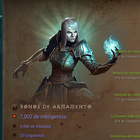
Martirio de Inari
452 de Inteligenc
Médula del demon
478 de Inteligenc
Voluntad de Inari
737 de Inteligenc
BONOS DE ARMAMENTO
7,002 de Inteligencia
La hueste sollozan
434 de Inteligenc
4,436 de Vitalidad
(0) Engarce(s)
Reticencia de Inari