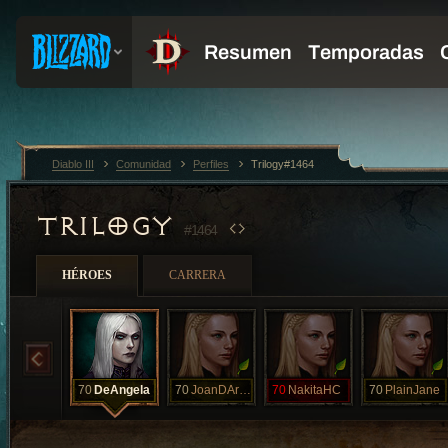
Diablo III
Comunidad
Perfiles
Trilogy#1464
TRILOGY
#1464
HÉROES
CARRERA
70
DeAngela
70
JoanDArcSolo
70
NakitaHC
70
PlainJane