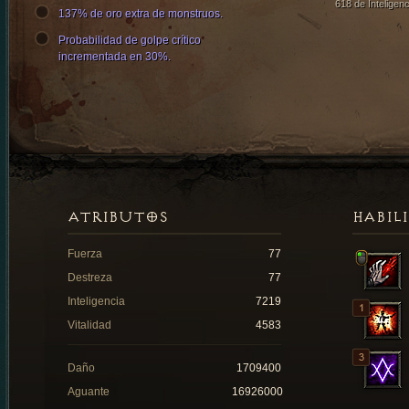
618 de Inteligenc
137% de oro extra de monstruos.
Probabilidad de golpe crítico
incrementada en 30%.
ATRIBUTOS
HABIL
Fuerza
77
Destreza
77
Inteligencia
7219
Vitalidad
4583
Daño
1709400
Aguante
16926000