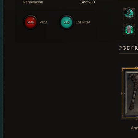
Renovación
1495980
514k
VIDA
219
ESENCIA
PODER
Arm