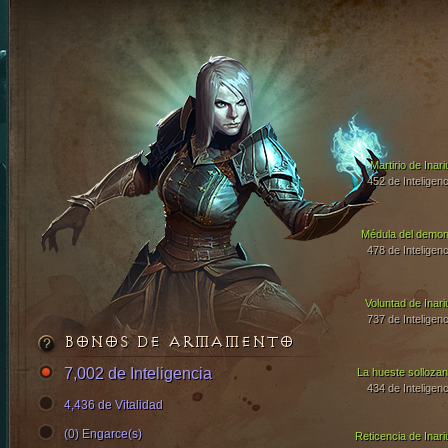
Martirio de Inari
452 de Inteligenc
Médula del demon
478 de Inteligenc
Voluntad de Inari
737 de Inteligenc
BONOS DE ARMAMENTO
7,002 de Inteligencia
La hueste sollozan
434 de Inteligenc
4,436 de Vitalidad
(0) Engarce(s)
Reticencia de Inari