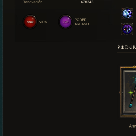
Renovación
478343
PODER
780k
VIDA
125
ARCANO
PODER
Arm