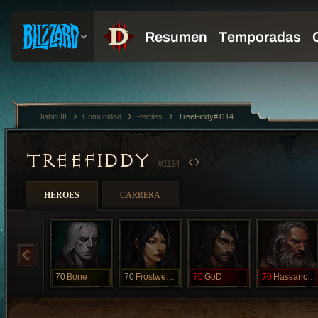
Diablo III
Comunidad
Perfiles
TreeFiddy#1114
TREEFIDDY
#1114
HÉROES
CARRERA
70
Bone
70
Frostweaver
70
GoD
70
Hassanchop