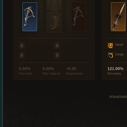
Sanar
Carga
0.00%
0.00%
+0.00
121.00%
Oro extra
Obj. mágicos
Experiencia
Oro extra
Actualizado