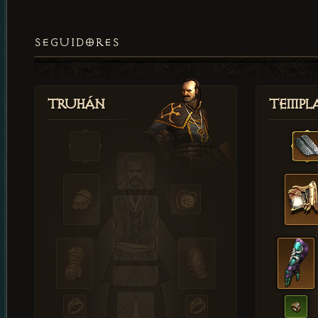
SEGUIDORES
Truhán
Templ