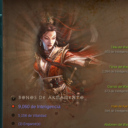
Tibia del tif
603 de Inteligenc
Tórax del tifa
1,394 de Inteligenc
Garras del tifa
673 de Inteligenc
BONOS DE ARMAMENTO
9,060 de Inteligencia
Halo de Kari
594 de Inteligenc
5,156 de Vitalidad
(3) Engarce(s)
Abdomen del tifa