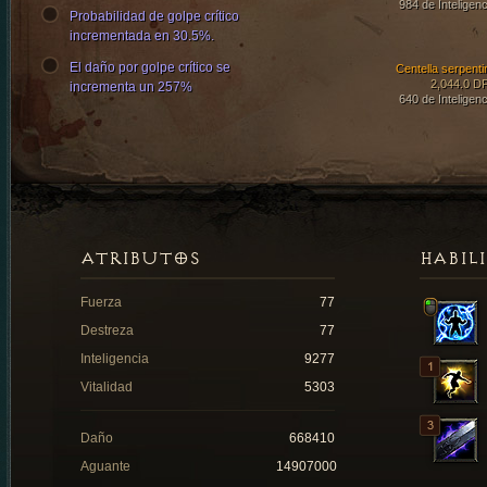
984 de Inteligenc
Probabilidad de golpe crítico
incrementada en 30.5%.
El daño por golpe crítico se
Centella serpenti
2,044.0 D
incrementa un 257%
640 de Inteligenc
ATRIBUTOS
HABIL
Fuerza
77
Destreza
77
Inteligencia
9277
Vitalidad
5303
Daño
668410
Aguante
14907000