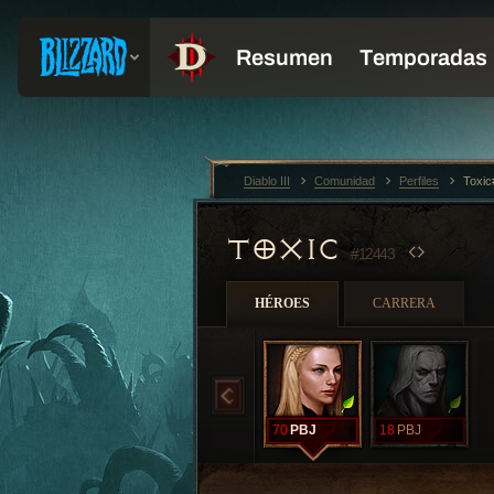
Diablo III
Comunidad
Perfiles
Toxi
TOXIC
#12443
HÉROES
CARRERA
70
PBJ
18
PBJ