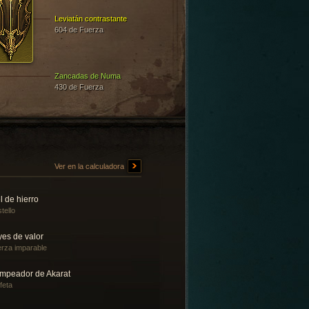
Leviatán contrastante
604 de Fuerza
Zancadas de Numa
430 de Fuerza
Ver en la calculadora
l de hierro
tello
yes de valor
rza imparable
mpeador de Akarat
feta