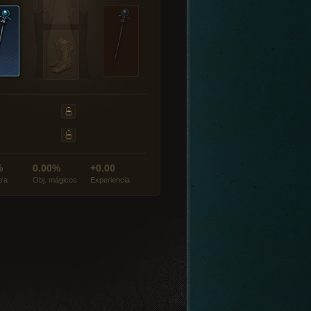
%
0.00%
+0.00
tra
Obj. mágicos
Experiencia