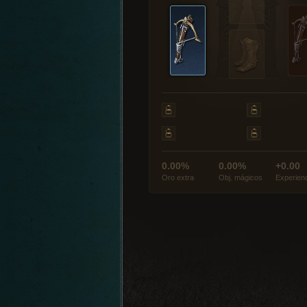
0.00%
0.00%
+0.00
Oro extra
Obj. mágicos
Experien