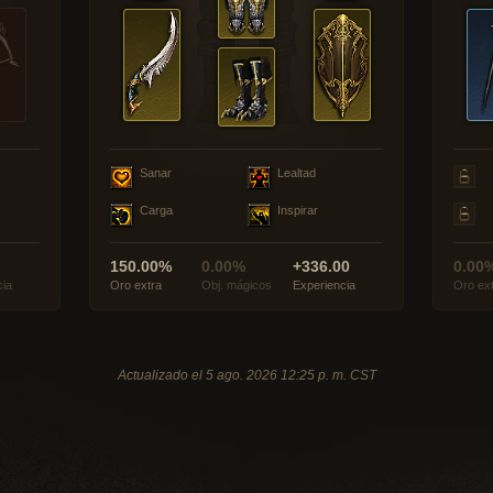
Sanar
Lealtad
Carga
Inspirar
150.00%
0.00%
+336.00
0.00
cia
Oro extra
Obj. mágicos
Experiencia
Oro ex
Actualizado el 5 ago. 2026 12:25 p. m. CST