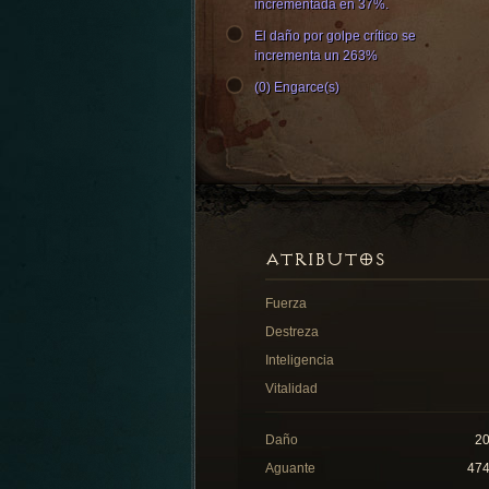
incrementada en 37%.
El daño por golpe crítico se
incrementa un 263%
(0) Engarce(s)
ATRIBUTOS
Fuerza
Destreza
Inteligencia
Vitalidad
Daño
2
Aguante
47