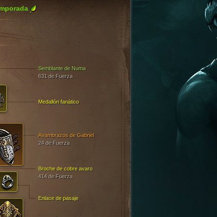
emporada
Semblante de Numa
631 de Fuerza
Medallón fanático
Avambrazos de Gabriel
24 de Fuerza
Broche de cobre avaro
414 de Fuerza
Enlace de pasaje