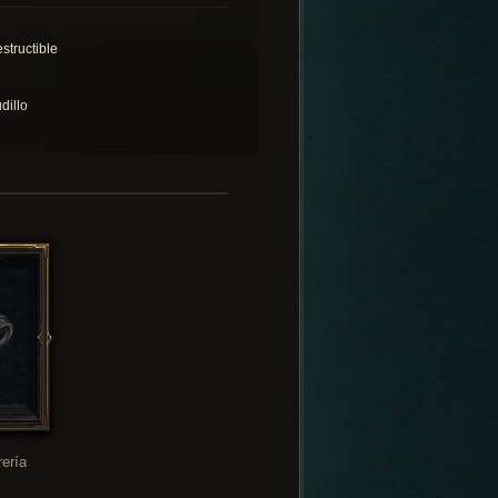
structible
dillo
rería