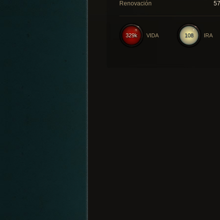
Renovación
5
329k
VIDA
108
IRA