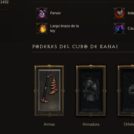
71432
Fervor
Inde
Largo brazo de la
Cau
ley
PODERES DEL CUBO DE KANAI
Armas
Armadura
Orfeb