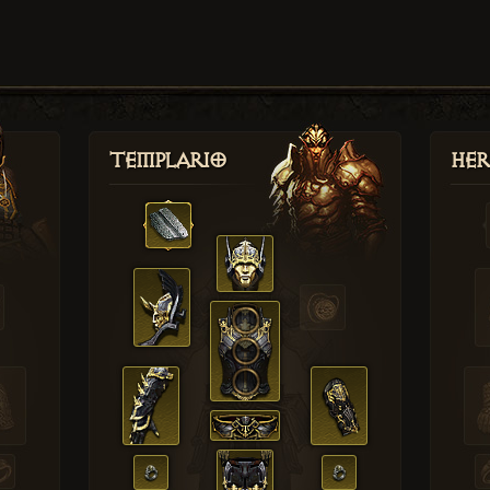
Templario
Her