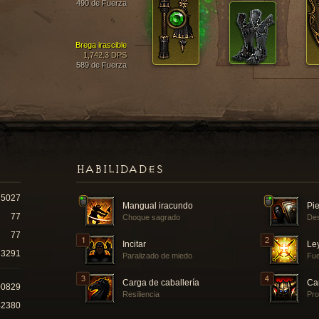
490 de Fuerza
Brega irascible
1,742.3 DPS
589 de Fuerza
HABILIDADES
5027
Mangual iracundo
Pie
77
Choque sagrado
Des
77
Incitar
Le
3291
Paralizado de miedo
Fue
Carga de caballería
Ca
00829
Resiliencia
Pro
42380