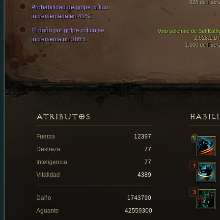
626 de Fuer
Probabilidad de golpe crítico
incrementada en 41%.
El daño por golpe crítico se
Voto solemne de Bul-Kath
2,928.1 D
incrementa un 386%
1,000 de Fuer
ATRIBUTOS
HABIL
Fuerza
12397
Destreza
77
Inteligencia
77
Vitalidad
4389
Daño
1743790
Aguante
42559300