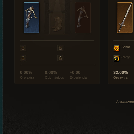
Sanar
Carga
0.00%
0.00%
+0.00
32.00%
Oro extra
Obj. mágicos
Experiencia
Oro extra
Actualizad