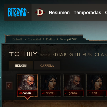
Diablo III
Comunidad
Perfiles
Tommy#27203
TOMMY
DIABL0 III FUN CLA
#27203
HÉROES
CARRERA
70
conan
70
ersatz
70
gonzo
70
hart