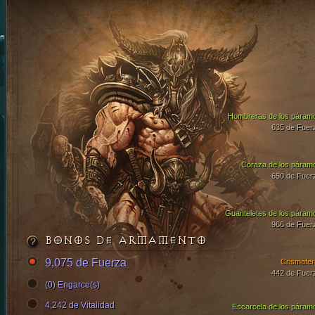
Hombreras de los páram
635 de Fuer
Coraza de los páram
650 de Fuer
Guanteletes de los páram
966 de Fuer
BONOS DE ARMAMENTO
9,075 de Fuerza
Crismafer
442 de Fuer
(0) Engarce(s)
4,242 de Vitalidad
Escarcela de los páram