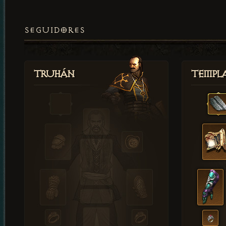
SEGUIDORES
Truhán
Templ