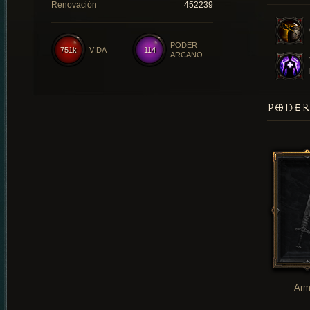
Renovación
452239
PODER
751k
VIDA
114
ARCANO
PODER
Arm