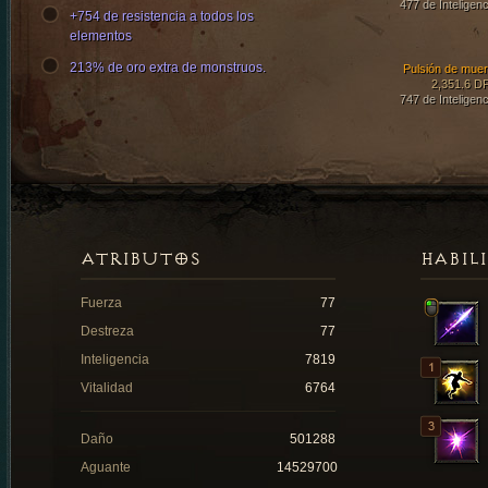
477 de Inteligenc
+754 de resistencia a todos los
elementos
213% de oro extra de monstruos.
Pulsión de muer
2,351.6 D
747 de Inteligenc
ATRIBUTOS
HABIL
Fuerza
77
Destreza
77
Inteligencia
7819
Vitalidad
6764
Daño
501288
Aguante
14529700