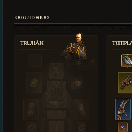
SEGUIDORES
Truhán
Templ