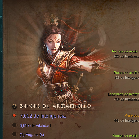
Rémige de avefén
453 de Inteligenc
Pecho de avefén
423 de Inteligenc
Espolones de avefén
706 de Inteligenc
BONOS DE ARMAMENTO
7,602 de Inteligencia
Anillo ócu
441 de Inteligenc
6,617 de Vitalidad
(1) Engarce(s)
Plumón de avefén