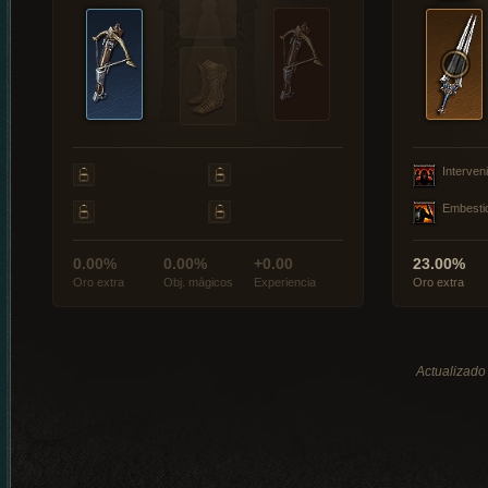
Interveni
Embesti
0.00%
0.00%
+0.00
23.00%
Oro extra
Obj. mágicos
Experiencia
Oro extra
Actualizado