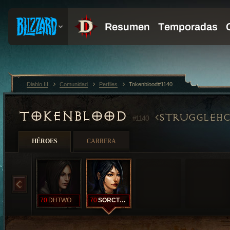
Diablo III
Comunidad
Perfiles
Tokenblood#1140
TOKENBLOOD
STRUGGLEHC
#1140
HÉROES
CARRERA
70
DHTWO
70
SORCTHREE