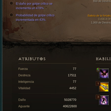
650 de Destre
El daño por golpe crítico se
incrementa un 478%
Probabilidad de golpe crítico
Balista de la fortal
3,436.4 D
incrementada en 43%.
1,000 de Destre
ATRIBUTOS
HABIL
Fuerza
77
Destreza
17511
Inteligencia
77
Vitalidad
4452
Daño
5028770
Aguante
40622600