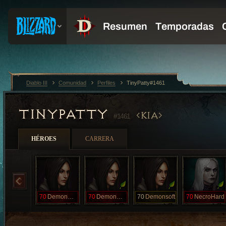
Diablo III
Comunidad
Perfiles
TinyPatty#1461
TINYPATTY
KIA
#1461
HÉROES
CARRERA
70
DemonHard
70
DemonHard
70
Demonsoft
70
NecroHard