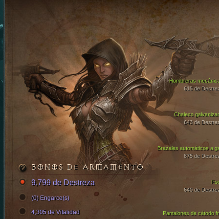
Hombreras mecánic
615 de Destre
Chaleco galvaniza
643 de Destre
Brazales automáticos a g
875 de Destre
BONOS DE ARMAMENTO
9,799 de Destreza
Fo
640 de Destre
(0) Engarce(s)
4,305 de Vitalidad
Pantalones de cátodo fr