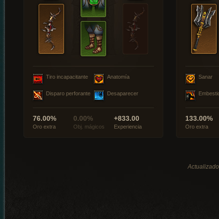
Tiro incapacitante
Anatomía
Sanar
Disparo perforante
Desaparecer
Embesti
76.00%
0.00%
+833.00
133.00%
Oro extra
Obj. mágicos
Experiencia
Oro extra
Actualizado