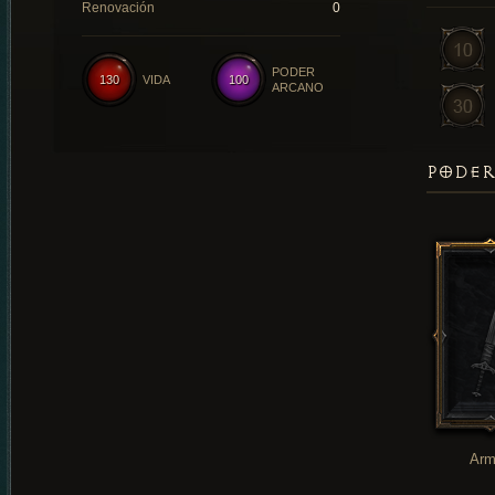
Renovación
0
PODER
130
VIDA
100
ARCANO
PODER
Arm