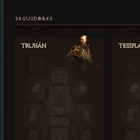
SEGUIDORES
Truhán
Templ