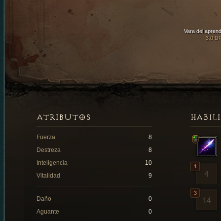
Vara del aprend
3.0 D
ATRIBUTOS
HABIL
Fuerza
8
Destreza
8
Inteligencia
10
Vitalidad
9
Daño
0
Aguante
0