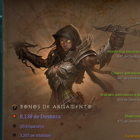
Hombreras mecánic
647 de Destre
Chaleco galvaniza
467 de Destre
Brazales automáticos a g
659 de Destre
BONOS DE ARMAMENTO
8,139 de Destreza
Moderaci
475 de Destre
(0) Engarce(s)
3,207 de Vitalidad
Tocafond