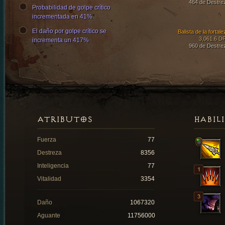
464 de Destre
Probabilidad de golpe crítico
incrementada en 41%.
El daño por golpe crítico se
Balista de la fortal
3,061.6 D
incrementa un 417%
960 de Destre
ATRIBUTOS
HABIL
Fuerza
77
Destreza
8356
Inteligencia
77
Vitalidad
3354
Daño
1067320
Aguante
11756000