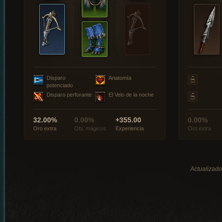
Disparo
Anatomía
potenciado
Disparo perforante
El Velo de la noche
32.00%
0.00%
+355.00
0.00%
Oro extra
Obj. mágicos
Experiencia
Oro extra
Actualizado