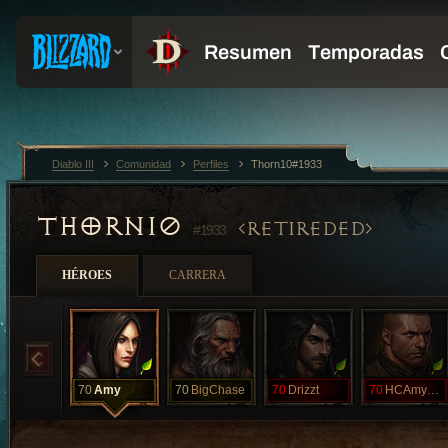
Diablo III
Comunidad
Perfiles
Thorn10#1933
THORN10
RETIREDED
#1933
HÉROES
CARRERA
70
Amy
70
BigChase
70
Drizzt
70
HCAmyLouSSF