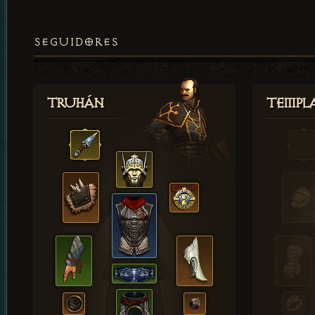
SEGUIDORES
Truhán
Templ