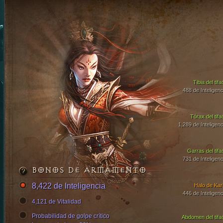
Tibia del tif
488 de Inteligenc
Tórax del tifa
1,289 de Inteligenc
Garras del tifa
731 de Inteligenc
BONOS DE ARMAMENTO
8,422 de Inteligencia
Halo de Kari
446 de Inteligenc
4,121 de Vitalidad
Probabilidad de golpe crítico
Abdomen del tifa