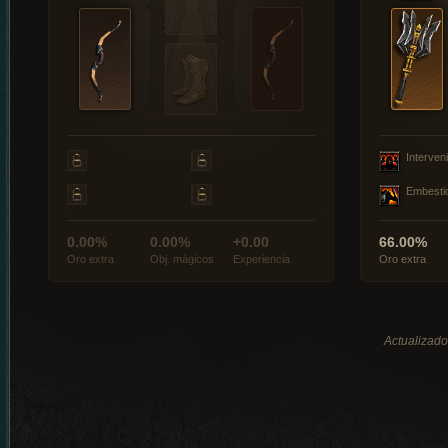
Interveni
Embesti
0.00%
0.00%
+0.00
66.00%
Oro extra
Obj. mágicos
Experiencia
Oro extra
Actualizado