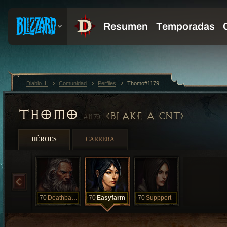
Diablo III
Comunidad
Perfiles
Thomo#1179
THOMO
BLAKE A CNT
#1179
HÉROES
CARRERA
70
Deathbane
70
Easyfarm
70
Suppport