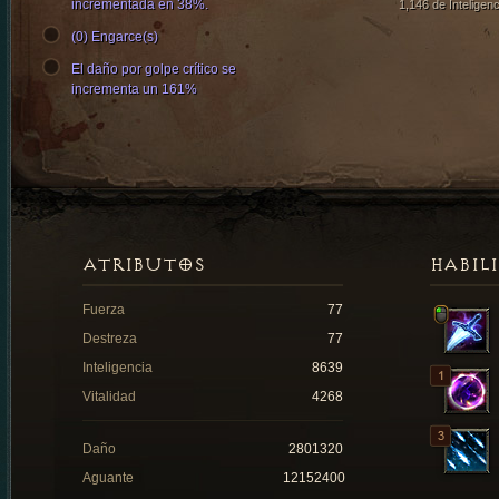
incrementada en 38%.
1,146 de Inteligenc
(0) Engarce(s)
El daño por golpe crítico se
incrementa un 161%
ATRIBUTOS
HABIL
Fuerza
77
Destreza
77
Inteligencia
8639
Vitalidad
4268
Daño
2801320
Aguante
12152400