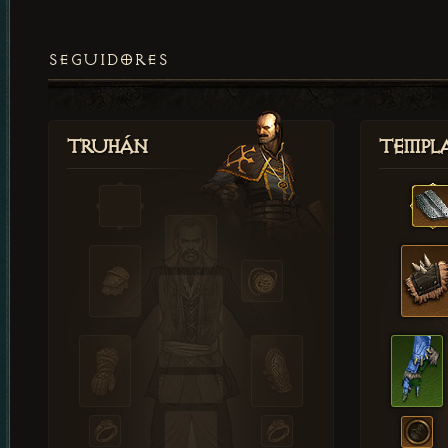
SEGUIDORES
Truhán
Templ