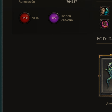
Renovación
764637
PODER
525k
VIDA
127
ARCANO
PODER
Arm