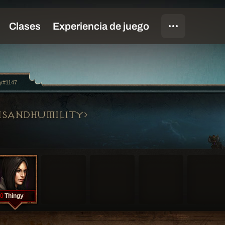
gy#1147
ISANDHUMILITY
0
Thingy