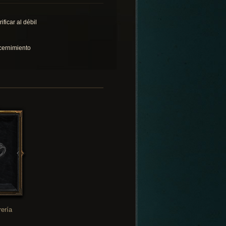
ificar al débil
cernimiento
rería