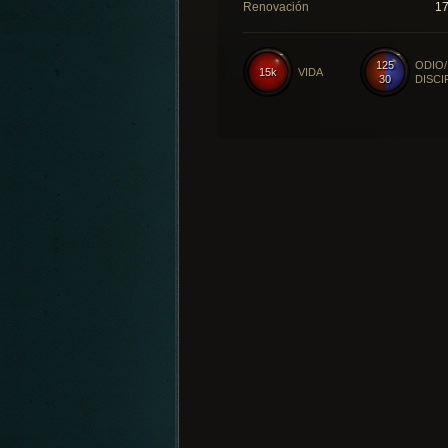
Renovación
1
125
ODIO/
15k
VIDA
30
DISCI