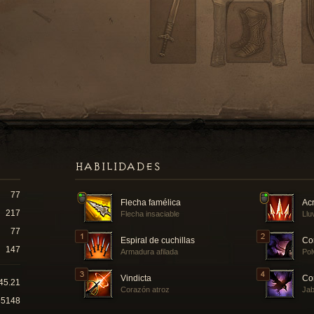
HABILIDADES
77
Flecha famélica
Acr
217
Flecha insaciable
Llu
77
Espiral de cuchillas
Co
147
Armadura afilada
Pol
Vindicta
Co
45.21
Corazón atroz
Jab
65148