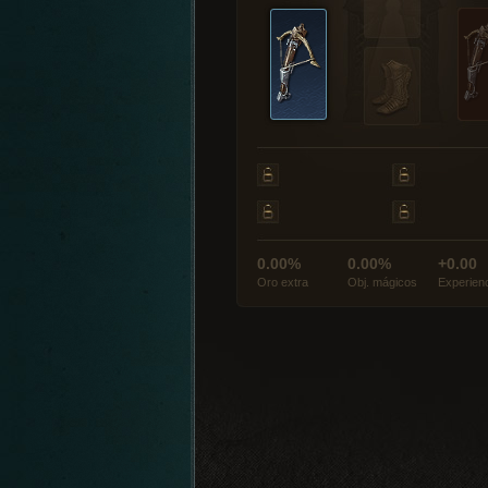
0.00%
0.00%
+0.00
Oro extra
Obj. mágicos
Experien