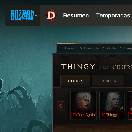
Diablo III
Comunidad
Perfiles
Thin
THINGY
HUBR
#1147
HÉROES
CARRERA
70
BackAgain
70
Thingy
7