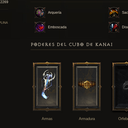
72269
Arquería
Sacr
PLINA
Emboscada
Dis
PODERES DEL CUBO DE KANAI
Armas
Armadura
Orfeb