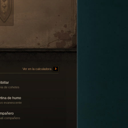
Ver en la calculadora
ibillar
via de cohetes
rtina de humo
vo evanescente
mpañero
alí compañero