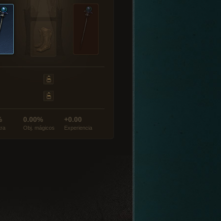
%
0.00%
+0.00
tra
Obj. mágicos
Experiencia