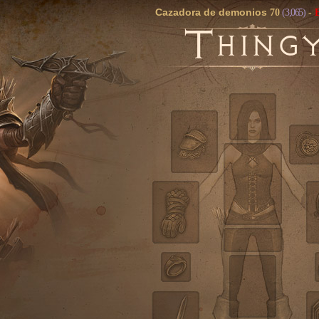
Cazadora de demonios
70
(3,065)
-
T
HING