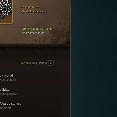
Rosa de hierro
737 de Inteligencia
Perseverancia de Inarius
424 de Inteligencia
Ver en la calculadora
va mortal
a de sangre
bilidad
a de debilidad
faga de sangre
abolismo