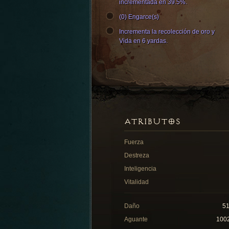
incrementada en 39.5%.
(0) Engarce(s)
Incrementa la recolección de oro y
Vida en 6 yardas.
ATRIBUTOS
Fuerza
Destreza
Inteligencia
Vitalidad
Daño
5
Aguante
100