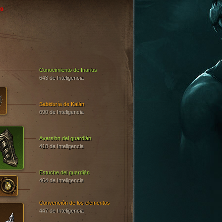
o
Conocimiento de Inarius
643 de Inteligencia
Sabiduría de Kalán
690 de Inteligencia
Aversión del guardián
418 de Inteligencia
Estuche del guardián
464 de Inteligencia
Convención de los elementos
447 de Inteligencia