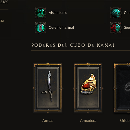
22189
Aislamiento
Cos
CIA
Ceremonia final
Sie
PODERES DEL CUBO DE KANAI
Armas
Armadura
Orfeb