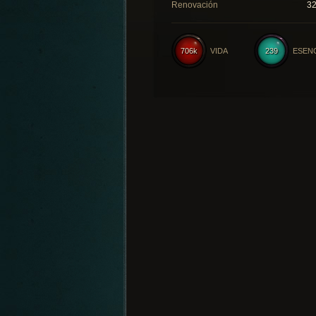
Renovación
3
706k
VIDA
239
ESEN