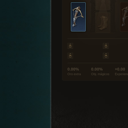
0.00%
0.00%
+0.00
Oro extra
Obj. mágicos
Experien