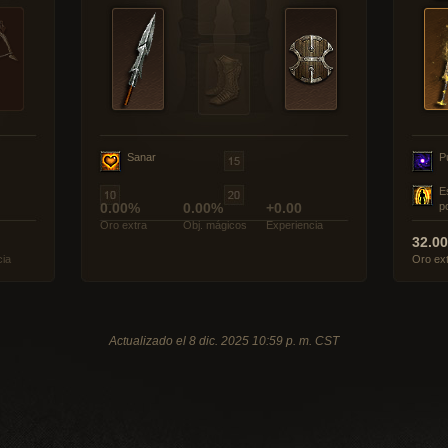
Sanar
P
E
0.00%
0.00%
+0.00
p
Oro extra
Obj. mágicos
Experiencia
32.0
cia
Oro ex
Actualizado el 8 dic. 2025 10:59 p. m. CST