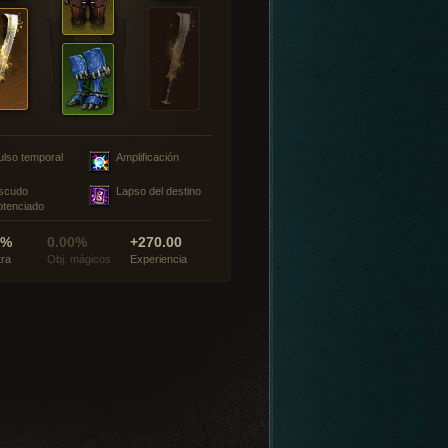
ulso temporal
Amplificación
scudo
Lapso del destino
otenciado
0%
0.00%
+270.00
tra
Obj. mágicos
Experiencia