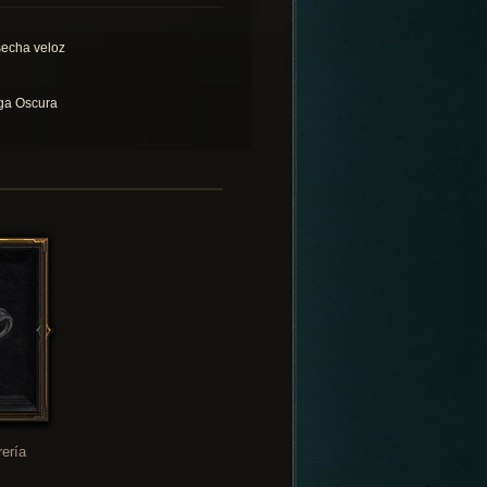
echa veloz
ga Oscura
rería