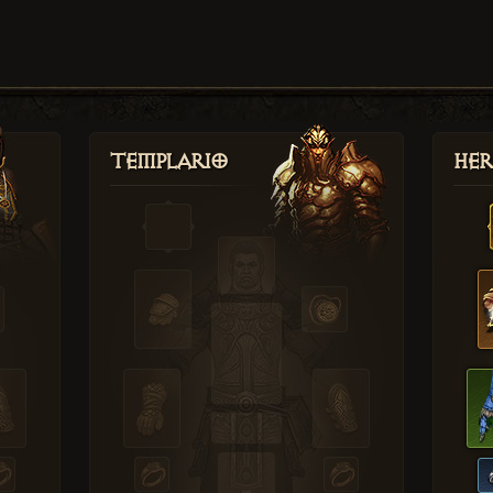
Templario
Her