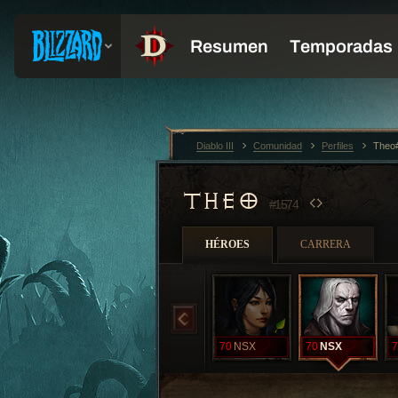
Diablo III
Comunidad
Perfiles
Theo
THEO
#1574
HÉROES
CARRERA
70
NSX
70
NSX
7