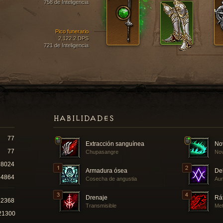
758 de Inteligencia
Pico funerario
2,122.2 DPS
721 de Inteligencia
HABILIDADES
77
Extracción sanguínea
No
77
Chupasangre
Nov
8024
Armadura ósea
De
4864
Cosecha de angustia
Aur
Drenaje
Rá
12368
Transmisible
Met
21300