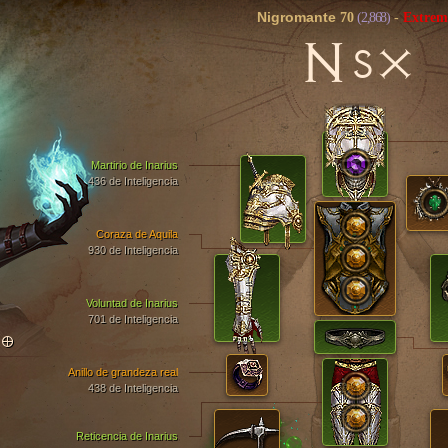
Nigromante
70
(2,868)
-
Extrem
N
SX
Martirio de Inarius
436 de Inteligencia
Coraza de Aquila
930 de Inteligencia
Voluntad de Inarius
701 de Inteligencia
TO
Anillo de grandeza real
438 de Inteligencia
Reticencia de Inarius