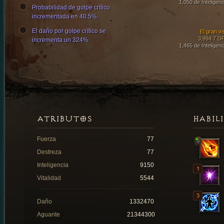
1,050 de Inteligenc
Probabilidad de golpe crítico
incrementada en 40.5%.
El daño por golpe crítico se
El gran vi
3,994.7 D
incrementa un 324%
1,465 de Inteligenc
ATRIBUTOS
HABIL
Fuerza
77
Destreza
77
Inteligencia
9150
Vitalidad
5544
Daño
1332470
Aguante
21344300