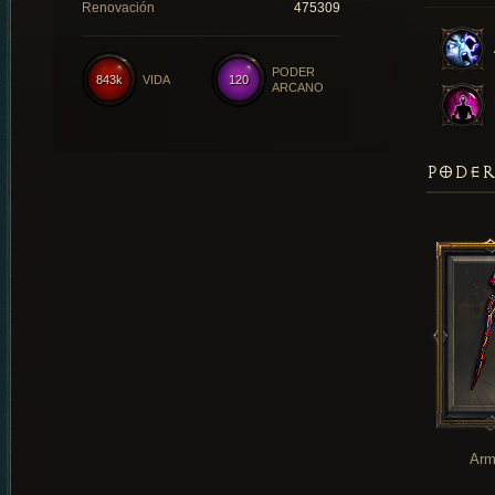
Renovación
475309
PODER
843k
VIDA
120
ARCANO
PODER
Arm