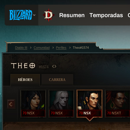
Diablo III
Comunidad
Perfiles
Theo#1574
THEO
#1574
HÉROES
CARRERA
70
NSX
70
NSX
70
NSX
70
NSXT