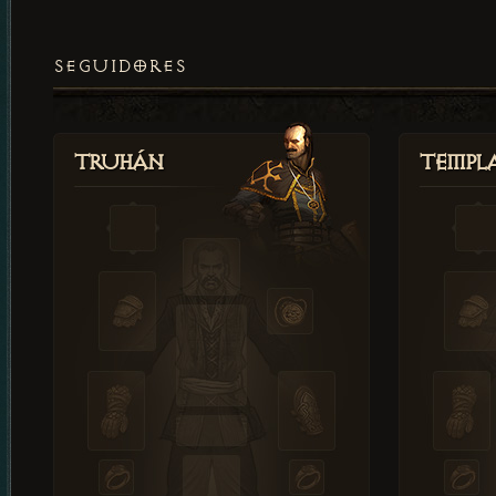
SEGUIDORES
Truhán
Templ