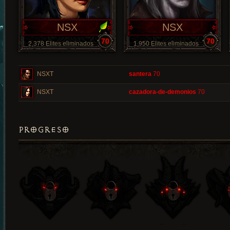
NSX
NSX
70
70
2,378 Elites eliminados
1,950 Elites eliminados
NSXT
santera
70
NSXT
cazadora-de-demonios
70
PROGRESO