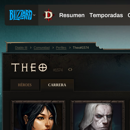
Diablo III
Comunidad
Perfiles
Theo#1574
THEO
#1574
HÉROES
CARRERA