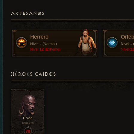
ARTESANOS
Herrero
Orfeb
Nivel
–
(Normal)
Nivel
–
Nivel
12
(Extremo)
Nivel
1
HÉROES CAÍDOS
Covid
18/03/20
70