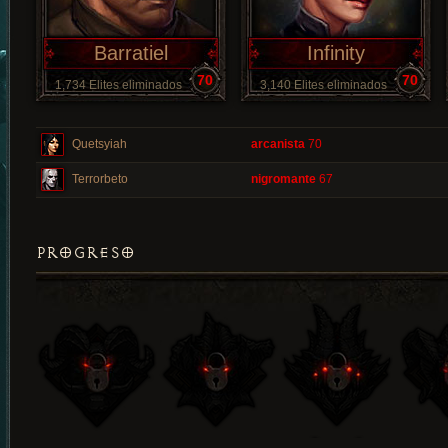
Barratiel
Infinity
70
70
1,734 Elites eliminados
3,140 Elites eliminados
Quetsyiah
arcanista
70
Terrorbeto
nigromante
67
PROGRESO