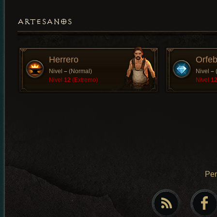
ARTESANOS
Herrero
Orfeb
Nivel
–
(Normal)
Nivel
–
Nivel
12
(Extremo)
Nivel
1
Pe