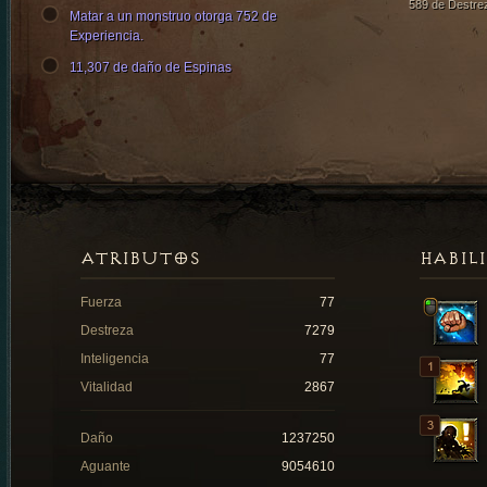
589 de Destre
Matar a un monstruo otorga 752 de
Experiencia.
11,307 de daño de Espinas
ATRIBUTOS
HABIL
Fuerza
77
Destreza
7279
Inteligencia
77
Vitalidad
2867
Daño
1237250
Aguante
9054610