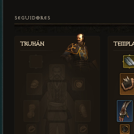
SEGUIDORES
Truhán
Templ