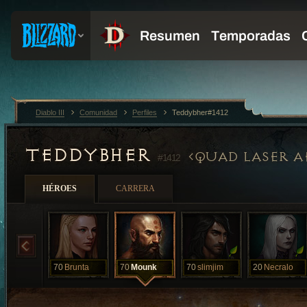
Diablo III
Comunidad
Perfiles
Teddybher#1412
TEDDYBHER
QUAD LASER A
#1412
HÉROES
CARRERA
70
Brunta
70
Mounk
70
slimjim
20
Necralo