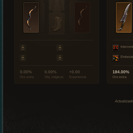
Interveni
Embesti
0.00%
0.00%
+0.00
184.00%
Oro extra
Obj. mágicos
Experiencia
Oro extra
Actualizado