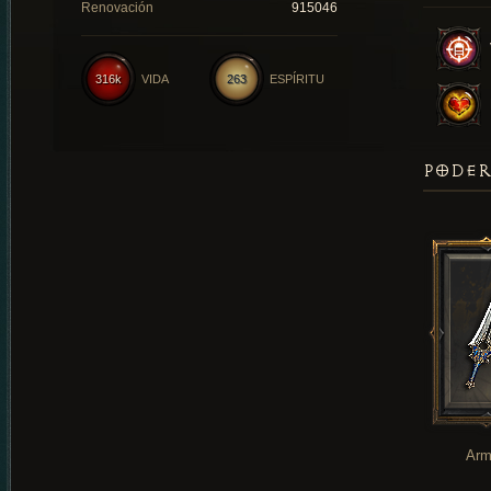
Renovación
915046
316k
VIDA
263
ESPÍRITU
PODER
Arm