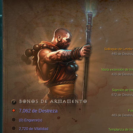
Soliloquio de Lefebv
440 de Destre
Vasta extensión de In
420 de Destre
Sujeción de In
672 de Destre
BONOS DE ARMAMENTO
7,062 de Destreza
Fo
483 de Destre
(0) Engarce(s)
2,720 de Vitalidad
Templanza de In