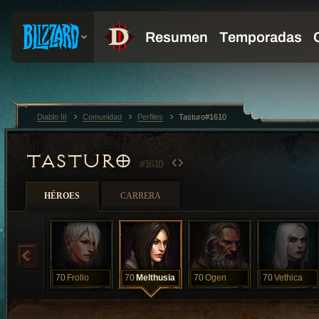
Diablo III
Comunidad
Perfiles
Tasturo#1610
TASTURO
#1610
HÉROES
CARRERA
70
Frollo
70
Melthusia
70
Ogen
70
Vethica