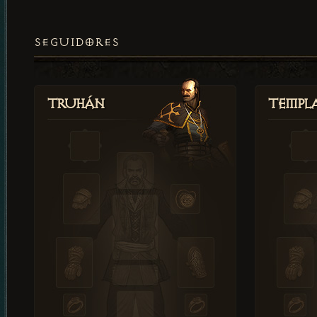
SEGUIDORES
Truhán
Templ