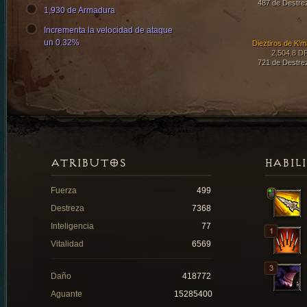
487 de Destre
1,930 de Armadura
Incrementa la velocidad de ataque
un 0.32%
Dieztiros de K'm
2,504.8 D
721 de Destre
ATRIBUTOS
HABIL
Fuerza
499
Destreza
7368
Inteligencia
77
Vitalidad
6569
Daño
418772
Aguante
15285400