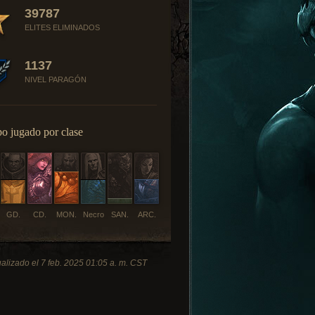
39787
ELITES ELIMINADOS
1137
NIVEL PARAGÓN
o jugado por clase
GD.
CD.
MON.
Necro
SAN.
ARC.
alizado el 7 feb. 2025 01:05 a. m. CST