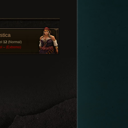
stica
el
12
(Normal)
el
–
(Extremo)