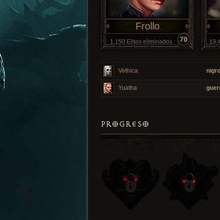
Frollo
70
1,150 Elites eliminados
13,
Vethica
nigr
Yuatha
guer
PROGRESO