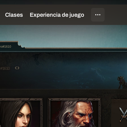
ro#1610
O
#1610