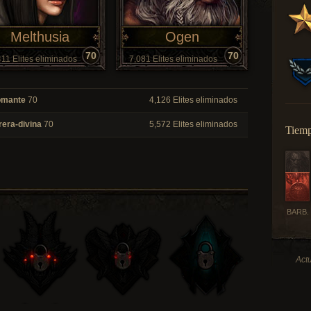
Melthusia
Ogen
70
70
411 Elites eliminados
7,081 Elites eliminados
omante
70
4,126 Elites eliminados
rera-divina
70
5,572 Elites eliminados
Tiemp
BARB.
Actu