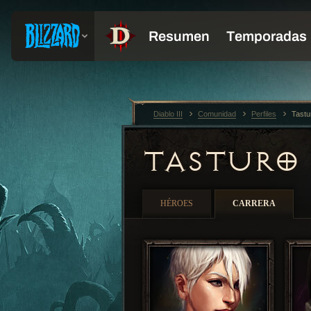
Diablo III
Comunidad
Perfiles
Tastu
TASTUR
HÉROES
CARRERA